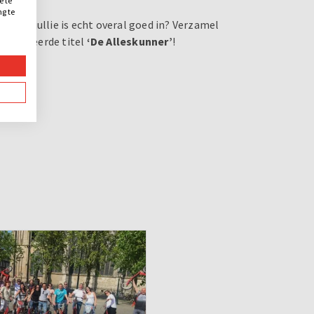
e te
ng te
.
 van jullie is echt overal goed in? Verzamel
 felbegeerde titel
‘De Alleskunner’
!