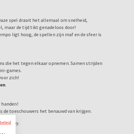
waze spel draait het allemaal om snelheid,
, maar de tijd tikt genadeloos door!
mpo ligt hoog, de spellen zijn maf en de sfeer is
ams die het tegen elkaar opnemen. Samen strijden
mini-games.
oor zich!
den
.
r handen!
s de toeschouwers het benauwd van krijgen.
ybeleid
 zijn key.