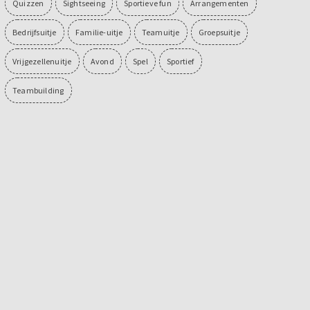
Quizzen
Sightseeing
Sportieve fun
Arrangementen
Bedrijfsuitje
Familie-uitje
Teamuitje
Groepsuitje
Vrijgezellenuitje
Avond
Spel
Sportief
Teambuilding