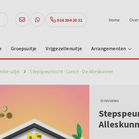
Home
Over
024 204 20 31
e
Groepsuitje
Vrijgezellenuitje
Arrangementen
milie-uitje
Stepspeurtocht - Lunch - De Alleskunner
0
reviews
Stepspeur
Alleskun