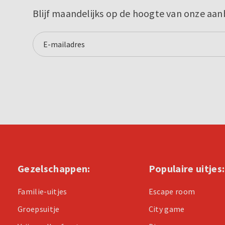
Blijf maandelijks op de hoogte van onze aan
Gezelschappen:
Populaire uitjes:
Familie-uitjes
Escape room
Groepsuitje
City game