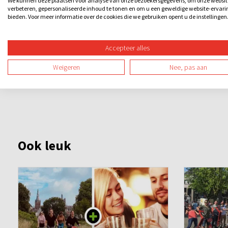
We kunnen deze plaatsen voor analyse van onze bezoekersgegevens, om onze websit
Wie kroont zich tot De Alleskunner?
verbeteren, gepersonaliseerde inhoud te tonen en om u een geweldige website-ervari
bieden. Voor meer informatie over de cookies die we gebruiken opent u de instellingen
Na een reeks knotsgekke opdrachten weten we het zeker: wie
zoveel mogelijk punten, speel slim met je joker en grijp de
Accepteer alles
Weigeren
Nee, pas aan
Ook leuk