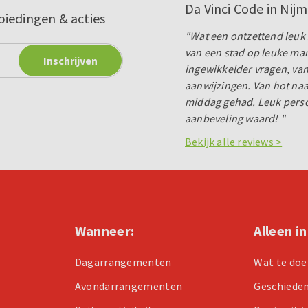
Da Vinci Code in Nij
biedingen & acties
"Wat een ontzettend leuk 
van een stad op leuke man
ingewikkelder vragen, van
aanwijzingen. Van hot na
middag gehad. Leuk person
aanbeveling waard! "
Bekijk alle reviews >
Wanneer:
Alleen i
Dagarrangementen
Wat te doe
Avondarrangementen
Geschiede