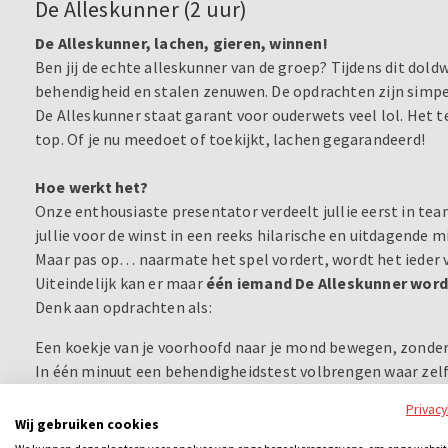
De Alleskunner (2 uur)
De Alleskunner, lachen, gieren, winnen!
Ben jij de echte alleskunner van de groep? Tijdens dit dold
behendigheid en stalen zenuwen. De opdrachten zijn simpel
De Alleskunner staat garant voor ouderwets veel lol. Het te
top. Of je nu meedoet of toekijkt, lachen gegarandeerd!
Hoe werkt het?
Onze enthousiaste presentator verdeelt jullie eerst in te
jullie voor de winst in een reeks hilarische en uitdagende 
Maar pas op… naarmate het spel vordert, wordt het ieder v
Uiteindelijk kan er maar
één iemand De Alleskunner wor
Denk aan opdrachten als:
Een koekje van je voorhoofd naar je mond bewegen, zonde
In één minuut een behendigheidstest volbrengen waar zelf
Privac
Iedere ronde levert punten op, dus concentratie en snelheid
Wij gebruiken cookies