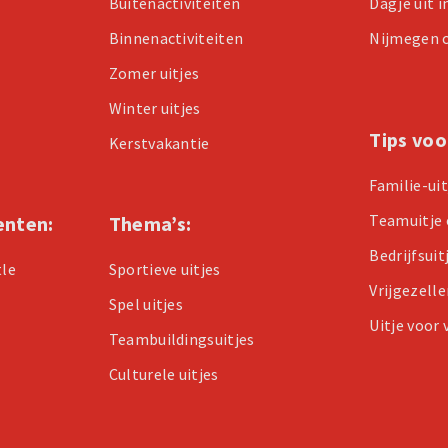
Buitenactiviteiten
Dagje uit 
Binnenactiviteiten
Nijmegen 
Zomer uitjes
Winter uitjes
Tips voo
Kerstvakantie
Familie-ui
Teamuitje 
enten:
Thema’s:
Bedrijfsuit
tle
Sportieve uitjes
Vrijgezell
Spel uitjes
Uitje voor
Teambuildingsuitjes
Culturele uitjes