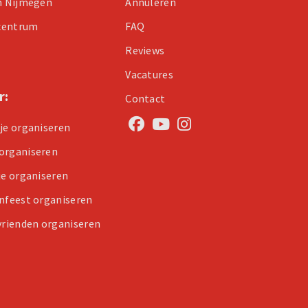
in Nijmegen
Annuleren
centrum
FAQ
Reviews
Vacatures
r:
Contact
tje organiseren
organiseren
je organiseren
enfeest organiseren
 vrienden organiseren