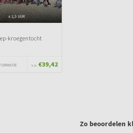
± 2,5 UUR
tep-kroegentocht
€39,42
FORMATIE
v.a.
Zo beoordelen k