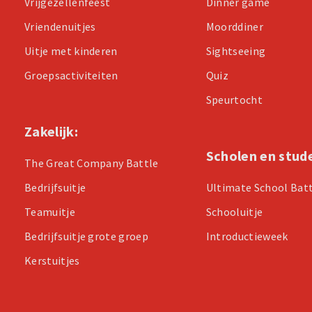
Vrijgezellenfeest
Dinner game
Vriendenuitjes
Moorddiner
Uitje met kinderen
Sightseeing
Groepsactiviteiten
Quiz
Speurtocht
Zakelijk:
Scholen en stud
The Great Company Battle
Bedrijfsuitje
Ultimate School Bat
Teamuitje
Schooluitje
Bedrijfsuitje grote groep
Introductieweek
Kerstuitjes