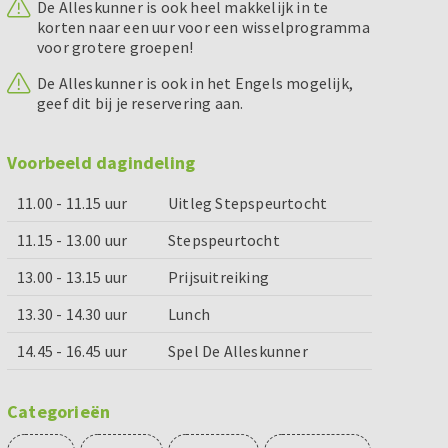
De Alleskunner is ook heel makkelijk in te
korten naar een uur voor een wisselprogramma
voor grotere groepen!
De Alleskunner is ook in het Engels mogelijk,
geef dit bij je reservering aan.
Voorbeeld dagindeling
11.00 - 11.15 uur
Uitleg Stepspeurtocht
11.15 - 13.00 uur
Stepspeurtocht
13.00 - 13.15 uur
Prijsuitreiking
13.30 - 14.30 uur
Lunch
14.45 - 16.45 uur
Spel De Alleskunner
Categorieën