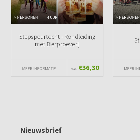
> PERSONEN
4 UUR
> PERSONEN
Stepspeurtocht - Rondleiding
S
met Bierproeverij
€36,30
MEER INFORMATIE
MEER IN
v.a.
Nieuwsbrief