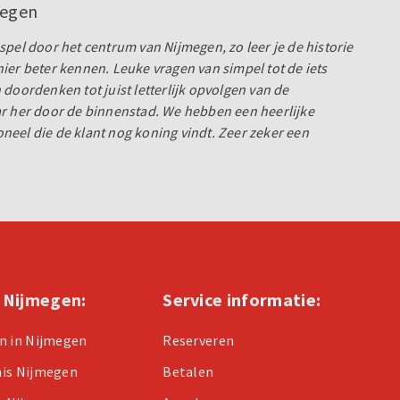
megen
spel door het centrum van Nijmegen, zo leer je de historie
ier beter kennen. Leuke vragen van simpel tot de iets
 doordenken tot juist letterlijk opvolgen van de
ar her door de binnenstad. We hebben een heerlijke
eel die de klant nog koning vindt. Zeer zeker een
n Nijmegen:
Service informatie:
n in Nijmegen
Reserveren
nis Nijmegen
Betalen