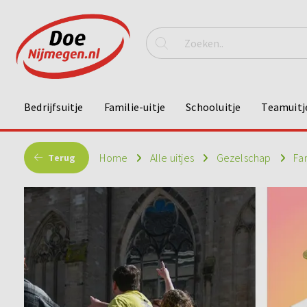
Bedrijfsuitje
Familie-uitje
Schooluitje
Teamuitj
Home
Alle uitjes
Gezelschap
Fa
Terug