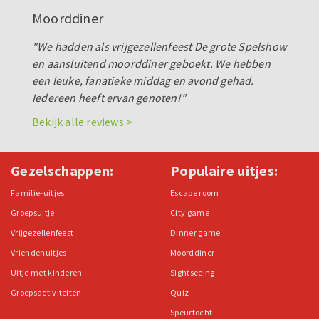
Moorddiner
"We hadden als vrijgezellenfeest De grote Spelshow
en aansluitend moorddiner geboekt. We hebben
een leuke, fanatieke middag en avond gehad.
Iedereen heeft ervan genoten!"
Bekijk alle reviews >
Gezelschappen:
Populaire uitjes:
Familie-uitjes
Escape room
Groepsuitje
City game
Vrijgezellenfeest
Dinner game
Vriendenuitjes
Moorddiner
Uitje met kinderen
Sightseeing
Groepsactiviteiten
Quiz
Speurtocht