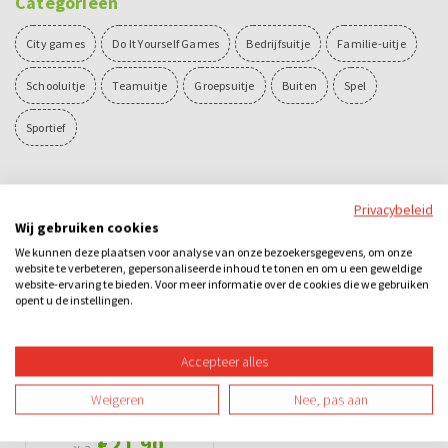
Categorieën
City games
Do It Yourself Games
Bedrijfsuitje
Familie-uitje
Schooluitje
Teamuitje
Groepsuitje
Buiten
Spel
Sportief
Ook leuk
Privacybeleid
Wij gebruiken cookies
We kunnen deze plaatsen voor analyse van onze bezoekersgegevens, om onze
website te verbeteren, gepersonaliseerde inhoud te tonen en om u een geweldige
website-ervaring te bieden. Voor meer informatie over de cookies die we gebruiken
opent u de instellingen.
Accepteer alles
Sherlock Citygame
Weigeren
Nee, pas aan
€21,90
v.a.