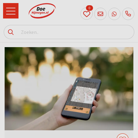
0
024
204
20 31