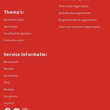
Teamuitje organiseren
Thema’s:
Bedrijfsuitje organiseren
Sportieve uitjes
Vrijgezellenfeest organiseren
Spel uitjes
Uitje voor vrienden organiseren
Teambuildingsuitjes
Culturele uitjes
Service informatie:
Reserveren
Betalen
Annuleren
FAQ
Reviews
Vacatures
Contact