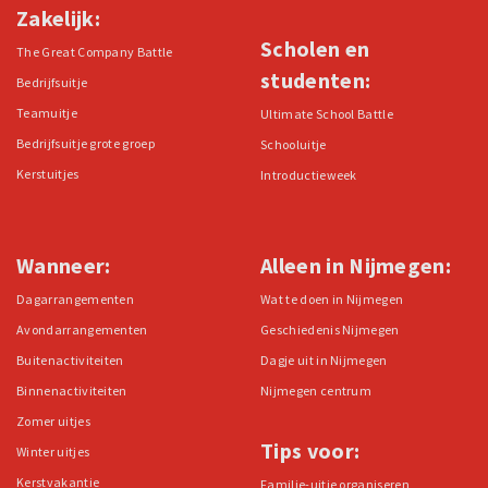
Zakelijk:
Scholen en
The Great Company Battle
studenten:
Bedrijfsuitje
Teamuitje
Ultimate School Battle
Bedrijfsuitje grote groep
Schooluitje
Kerstuitjes
Introductieweek
Wanneer:
Alleen in Nijmegen:
Dagarrangementen
Wat te doen in Nijmegen
Avondarrangementen
Geschiedenis Nijmegen
Buitenactiviteiten
Dagje uit in Nijmegen
Binnenactiviteiten
Nijmegen centrum
Zomer uitjes
Tips voor:
Winter uitjes
Kerstvakantie
Familie-uitje organiseren