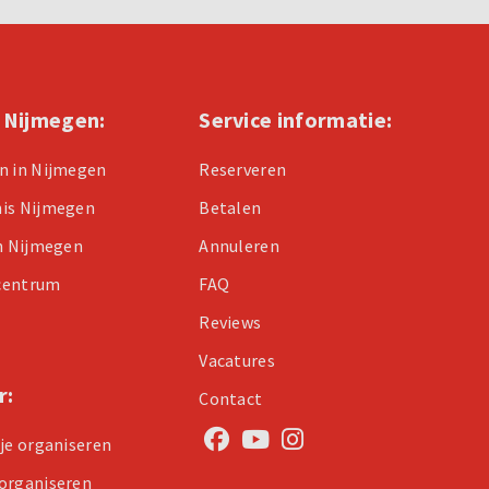
n Nijmegen:
Service informatie:
n in Nijmegen
Reserveren
nis Nijmegen
Betalen
in Nijmegen
Annuleren
centrum
FAQ
Reviews
Vacatures
r:
Contact
tje organiseren
organiseren