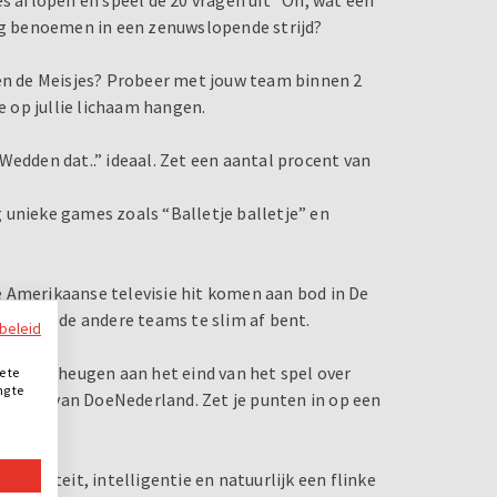
nog benoemen in een zenuwslopende strijd?
gen de Meisjes? Probeer met jouw team binnen 2
e op jullie lichaam hangen.
Wedden dat..” ideaal. Zet een aantal procent van
og unieke games zoals “Balletje balletje” en
 Amerikaanse televisie hit komen aan bod in De
 dat je de andere teams te slim af bent.
ybeleid
s het geheugen aan het eind van het spel over
e te
ng te
, dé hit van DoeNederland. Zet je punten in op een
.
eativiteit, intelligentie en natuurlijk een flinke