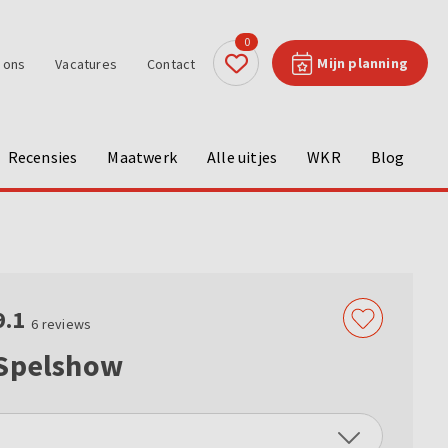
0
Mijn planning
 ons
Vacatures
Contact
Recensies
Maatwerk
Alle uitjes
WKR
Blog
9.1
6
reviews
 Spelshow