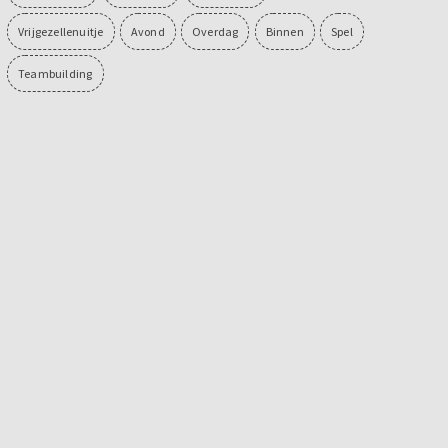
Vrijgezellenuitje
Avond
Overdag
Binnen
Spel
Teambuilding