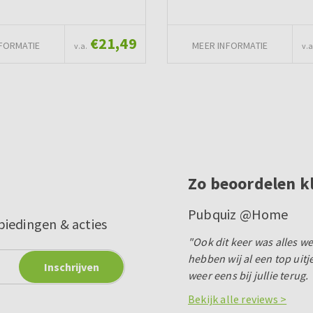
€21,49
FORMATIE
MEER INFORMATIE
v.a.
v.a
Zo beoordelen k
Pubquiz @Home
biedingen & acties
"Ook dit keer was alles 
hebben wij al een top uit
weer eens bij jullie terug. 
Bekijk alle reviews >