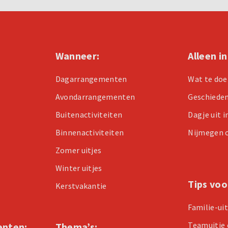
Wanneer:
Alleen i
Dagarrangementen
Wat te doe
Avondarrangementen
Geschiede
Buitenactiviteiten
Dagje uit 
Binnenactiviteiten
Nijmegen 
Zomer uitjes
Winter uitjes
Tips voo
Kerstvakantie
Familie-ui
Teamuitje 
enten:
Thema’s: