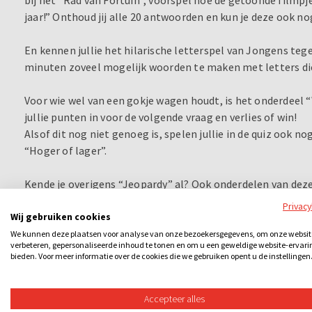
jaar!” Onthoud jij alle 20 antwoorden en kun je deze ook 
En kennen jullie het hilarische letterspel van Jongens te
minuten zoveel mogelijk woorden te maken met letters di
Voor wie wel van een gokje wagen houdt, is het onderdeel “
jullie punten in voor de volgende vraag en verlies of win!
Alsof dit nog niet genoeg is, spelen jullie in de quiz ook n
“Hoger of lager”.
Kende je overigens “Jeopardy” al? Ook onderdelen van deze
Grote Spelshow: kies je thema en het aantal punten en zorg
Privac
Wij gebruiken cookies
Afsluiten doen jullie met de “Geheugentrainer”: hoe goed i
We kunnen deze plaatsen voor analyse van onze bezoekersgegevens, om onze websit
verbeteren, gepersonaliseerde inhoud te tonen en om u een geweldige website-ervari
iets wat je aan het begin hebt gezien? en de “Paardenrace”
bieden. Voor meer informatie over de cookies die we gebruiken opent u de instellingen
paard en schreeuw deze naar de overwinning.
Accepteer alles
De Grote Spelshow is sensationeel en vraagt om snelheid, cr