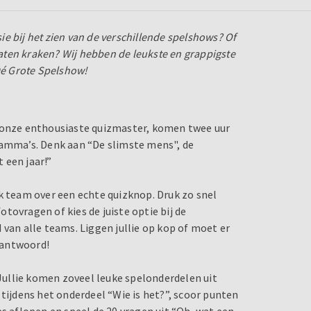
sie bij het zien van de verschillende spelshows? Of
 laten kraken? Wij hebben de leukste en grappigste
 Dé Grote Spelshow!
n onze enthousiaste quizmaster, komen twee uur
ramma’s. Denk aan “De slimste mens", de
 een jaar!”
k team over een echte quizknop. Druk zo snel
tovragen of kies de juiste optie bij de
 van alle teams. Liggen jullie op kop of moet er
e antwoord!
 Jullie komen zoveel leuke spelonderdelen uit
 tijdens het onderdeel “Wie is het?”, scoor punten
es aflopen en speel de 20 vragen uit “Oh, wat een