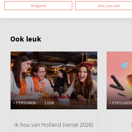
dosis humor. Uiteraard hebben we een prijs voor het winn
Weigeren
Nee, pas aan
Ook leuk
> PERSONEN
2 UUR
> PERSONEN
Ik hou van Holland (versie 2026)