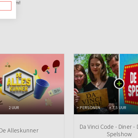
ende team!
2 UUR
> PERSONEN
± 7,5 UUR
Da Vinci Code - Diner -
De Alleskunner
Spelshow