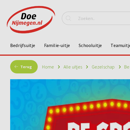
Bedrijfsuitje
Familie-uitje
Schooluitje
Teamuitj
Home
Alle uitjes
Gezelschap
Bed
Terug