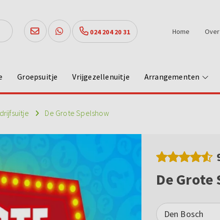
Home
Over
024 204 20 31
e
Groepsuitje
Vrijgezellenuitje
Arrangementen
rijfsuitje
De Grote Spelshow
De Grote
Den Bosch