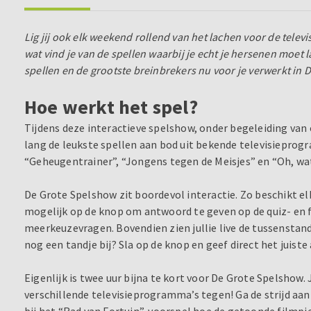
Lig jij ook elk weekend rollend van het lachen voor de televi
wat vind je van de spellen waarbij je echt je hersenen moet
spellen en de grootste breinbrekers nu voor je verwerkt in
Hoe werkt het spel?
Tijdens deze interactieve spelshow, onder begeleiding va
lang de leukste spellen aan bod uit bekende televisieprog
“Geheugentrainer”, “Jongens tegen de Meisjes” en “Oh, wat
De Grote Spelshow zit boordevol interactie. Zo beschikt el
mogelijk op de knop om antwoord te geven op de quiz- en fo
meerkeuzevragen. Bovendien zien jullie live de tussenstand
nog een tandje bij? Sla op de knop en geef direct het juist
Eigenlijk is twee uur bijna te kort voor De Grote Spelshow.
verschillende televisieprogramma’s tegen! Ga de strijd aan
bij het “Rad van Fortuin”, voorspel hoe de getoonde filmpj