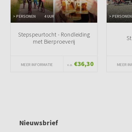
> PERSONEN
4 UUR
> PERSONEN
Stepspeurtocht - Rondleiding
S
met Bierproeverij
€36,30
MEER INFORMATIE
MEER IN
v.a.
Nieuwsbrief