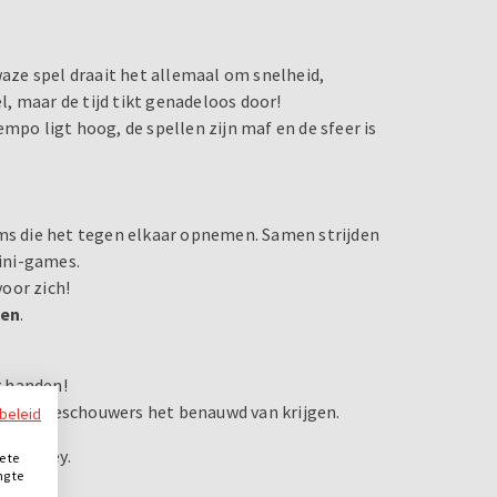
waze spel draait het allemaal om snelheid,
, maar de tijd tikt genadeloos door!
mpo ligt hoog, de spellen zijn maf en de sfeer is
ams die het tegen elkaar opnemen. Samen strijden
mini-games.
oor zich!
den
.
r handen!
s de toeschouwers het benauwd van krijgen.
ybeleid
 zijn key.
e te
ng te
.