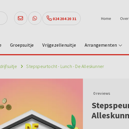
Home
Over
024 204 20 31
e
Groepsuitje
Vrijgezellenuitje
Arrangementen
rijfsuitje
Stepspeurtocht - Lunch - De Alleskunner
0
reviews
Stepspeur
Alleskun