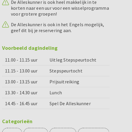
De Alleskunner is ook heel makkelijk in te
korten naar een uur voor een wisselprogramma
voor grotere groepen!
De Alleskunner is ook in het Engels mogelijk,
geef dit bij je reservering aan.
Voorbeeld dagindeling
11.00 - 11.15 uur
Uitleg Stepspeurtocht
11.15 - 13.00 uur
Stepspeurtocht
13.00 - 13.15 uur
Prijsuitreiking
13.30 - 14.30 uur
Lunch
14.45 - 16.45 uur
Spel De Alleskunner
Categorieën