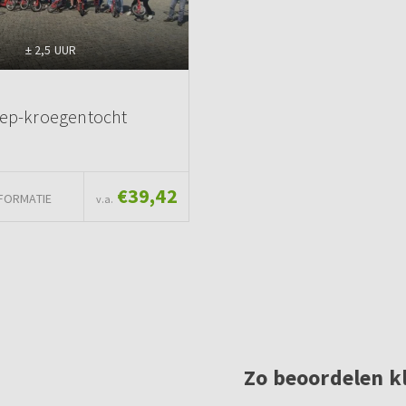
± 2,5 UUR
tep-kroegentocht
€39,42
FORMATIE
v.a.
Zo beoordelen k