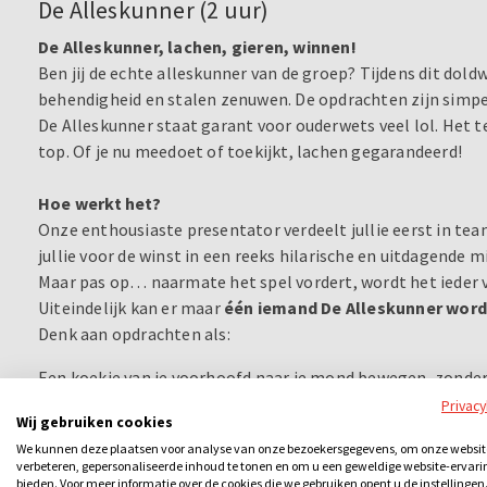
De Alleskunner (2 uur)
De Alleskunner, lachen, gieren, winnen!
Ben jij de echte alleskunner van de groep? Tijdens dit dold
behendigheid en stalen zenuwen. De opdrachten zijn simpel
De Alleskunner staat garant voor ouderwets veel lol. Het te
top. Of je nu meedoet of toekijkt, lachen gegarandeerd!
Hoe werkt het?
Onze enthousiaste presentator verdeelt jullie eerst in te
jullie voor de winst in een reeks hilarische en uitdagende 
Maar pas op… naarmate het spel vordert, wordt het ieder v
Uiteindelijk kan er maar
één iemand De Alleskunner wor
Denk aan opdrachten als:
Een koekje van je voorhoofd naar je mond bewegen, zonde
In één minuut een behendigheidstest volbrengen waar zelf
Privac
Wij gebruiken cookies
Iedere ronde levert punten op, dus concentratie en snelheid
We kunnen deze plaatsen voor analyse van onze bezoekersgegevens, om onze websit
verbeteren, gepersonaliseerde inhoud te tonen en om u een geweldige website-ervari
bieden. Voor meer informatie over de cookies die we gebruiken opent u de instellingen