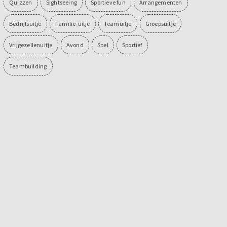
Quizzen
Sightseeing
Sportieve fun
Arrangementen
Bedrijfsuitje
Familie-uitje
Teamuitje
Groepsuitje
Vrijgezellenuitje
Avond
Spel
Sportief
Teambuilding