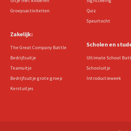
Uitje met kinderen
Sightseeing
Groepsactiviteiten
Quiz
Speurtocht
Zakelijk:
Scholen en stud
The Great Company Battle
Bedrijfsuitje
Ultimate School Bat
Teamuitje
Schooluitje
Bedrijfsuitje grote groep
Introductieweek
Kerstuitjes