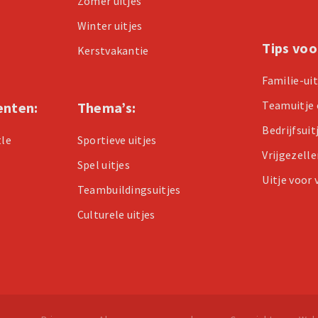
Zomer uitjes
Winter uitjes
Tips voo
Kerstvakantie
Familie-ui
Teamuitje 
enten:
Thema’s:
Bedrijfsuit
tle
Sportieve uitjes
Vrijgezell
Spel uitjes
Uitje voor
Teambuildingsuitjes
Culturele uitjes