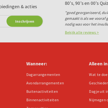
80's, 90's en 00's Qui
biedingen & acties
"goed georganiseerd, duid
gemaakt is als we vooraf
nodig was voor het invulle
Bekijk alle reviews >
Wanneer:
Alleen i
Dagarrangementen
Wat te doe
Avondarrangementen
Geschiede
Buitenactiviteiten
Dagje uit 
Binnenactiviteiten
Nijmegen 