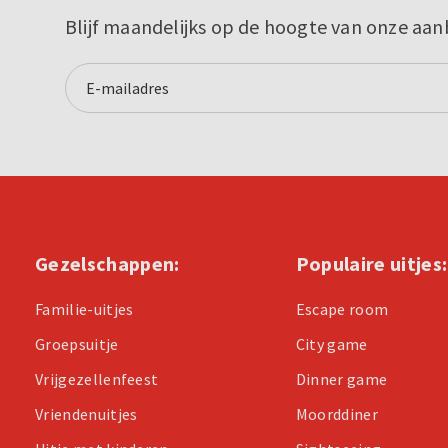
Blijf maandelijks op de hoogte van onze aan
Gezelschappen:
Populaire uitjes:
Familie-uitjes
Escape room
Groepsuitje
City game
Vrijgezellenfeest
Dinner game
Vriendenuitjes
Moorddiner