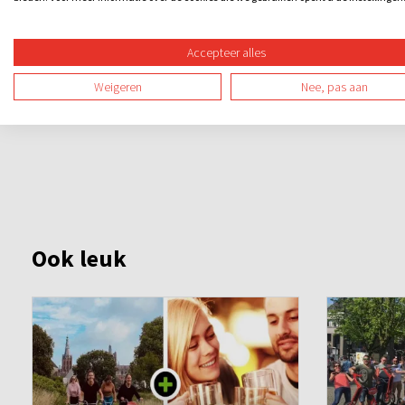
Wie kroont zich tot De Alleskunner?
Na een reeks knotsgekke opdrachten weten we het zeker: wie
Accepteer alles
zoveel mogelijk punten, speel slim met je joker en grijp de
Weigeren
Nee, pas aan
Ook leuk