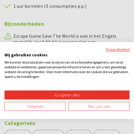
1 uur borrelen (3 consumpties p.p.)
Bijzonderheden
Escape Game Save The World is ook in het Engels
mogelijk, geef dit bij je reservering aan.
Privacybeleid
Wij gebruiken cookies
Voorbeeld dagindeling
We kunnen deze plaatsen voor analyse van onze bezoekersgegevens, om onze
website te verbeteren, gepersonaliseerde inhoud te tonen en om u een geweldige
16.00 - 16.15 uur
Uitleg Escape Game Save The World
website-ervaring te bieden. Voor meer informatie over de cookies die we gebruiken
opent u de instellingen.
16.30 - 17.30 uur
Spel Escape Game Save The World
17.30 - 17.45 uur
Prijsuitreiking
Accepteer alles
18.00 - 19.00 uur
Borreluurtje
Weigeren
Nee, pas aan
Categorieën