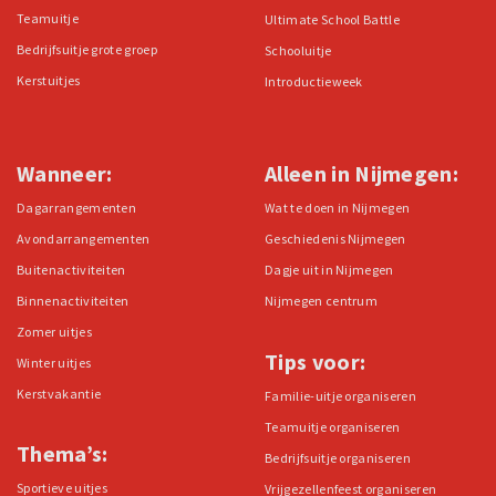
Teamuitje
Ultimate School Battle
Bedrijfsuitje grote groep
Schooluitje
Kerstuitjes
Introductieweek
Wanneer:
Alleen in Nijmegen:
Dagarrangementen
Wat te doen in Nijmegen
Avondarrangementen
Geschiedenis Nijmegen
Buitenactiviteiten
Dagje uit in Nijmegen
Binnenactiviteiten
Nijmegen centrum
Zomer uitjes
Tips voor:
Winter uitjes
Kerstvakantie
Familie-uitje organiseren
Teamuitje organiseren
Thema’s:
Bedrijfsuitje organiseren
Sportieve uitjes
Vrijgezellenfeest organiseren