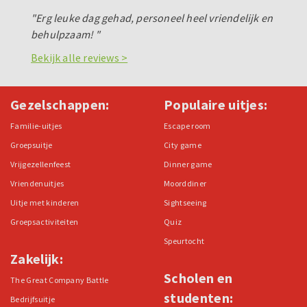
"Erg leuke dag gehad, personeel heel vriendelijk en
behulpzaam! "
Bekijk alle reviews >
Gezelschappen:
Populaire uitjes:
Familie-uitjes
Escape room
Groepsuitje
City game
Vrijgezellenfeest
Dinner game
Vriendenuitjes
Moorddiner
Uitje met kinderen
Sightseeing
Groepsactiviteiten
Quiz
Speurtocht
Zakelijk:
Scholen en
The Great Company Battle
studenten:
Bedrijfsuitje