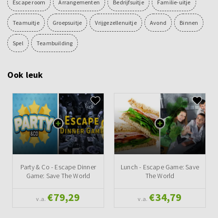
Escape room
Arrangementen
Bedrijfsuitje
Familie-uitje
Teamuitje
Groepsuitje
Vrijgezellenuitje
Avond
Binnen
Spel
Teambuilding
Ook leuk
Party & Co - Escape Dinner
Lunch - Escape Game: Save
Game: Save The World
The World
€79,29
€34,79
v.a.
v.a.