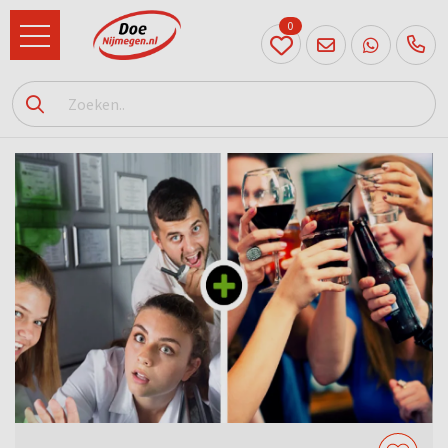
0
024
204
20 31