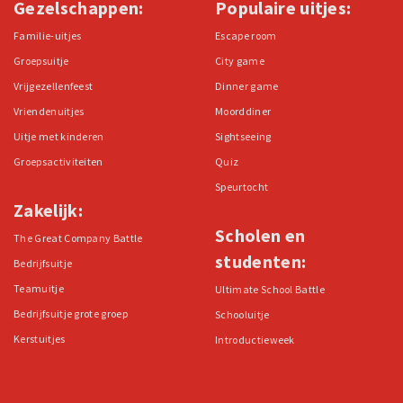
Gezelschappen:
Populaire uitjes:
Familie-uitjes
Escape room
Groepsuitje
City game
Vrijgezellenfeest
Dinner game
Vriendenuitjes
Moorddiner
Uitje met kinderen
Sightseeing
Groepsactiviteiten
Quiz
Speurtocht
Zakelijk:
Scholen en
The Great Company Battle
studenten:
Bedrijfsuitje
Teamuitje
Ultimate School Battle
Bedrijfsuitje grote groep
Schooluitje
Kerstuitjes
Introductieweek