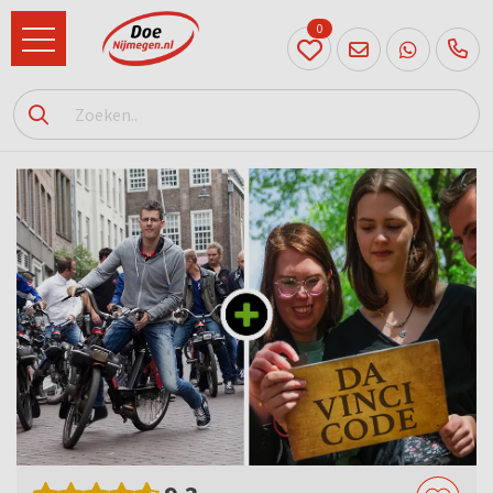
0
024
204
20 31