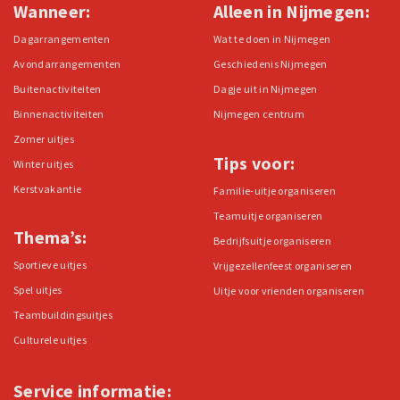
Wanneer:
Alleen in Nijmegen:
Dagarrangementen
Wat te doen in Nijmegen
Avondarrangementen
Geschiedenis Nijmegen
Buitenactiviteiten
Dagje uit in Nijmegen
Binnenactiviteiten
Nijmegen centrum
Zomer uitjes
Tips voor:
Winter uitjes
Kerstvakantie
Familie-uitje organiseren
Teamuitje organiseren
Thema’s:
Bedrijfsuitje organiseren
Sportieve uitjes
Vrijgezellenfeest organiseren
Spel uitjes
Uitje voor vrienden organiseren
Teambuildingsuitjes
Culturele uitjes
Service informatie: