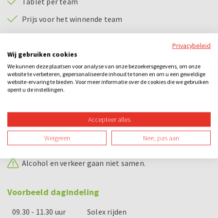
Tablet per team
Prijs voor het winnende team
Privacybeleid
Bijzonderheden
Wij gebruiken cookies
Solex rijden:
We kunnen deze plaatsen voor analyse van onze bezoekersgegevens, om onze
website te verbeteren, gepersonaliseerde inhoud te tonen en om u een geweldige
Om een solex te besturen dien je in het bezit te zijn
website-ervaring te bieden. Voor meer informatie over de cookies die we gebruiken
van een geldig bromfietsrijbewijs of geldig Nederlands
opent u de instellingen.
rijbewijs. Dit dien je op ons verzoek ook aan te kunnen
tonen voordat u aan de rit begint.
Accepteer alles
Wellicht ten overvloede, maar een ingetrokken of
verlopen rijbewijs wordt door ons niet gezien als een
Weigeren
Nee, pas aan
geldig rijbewijs.
Alcohol en verkeer gaan niet samen.
Voorbeeld dagindeling
09.30 - 11.30 uur
Solex rijden