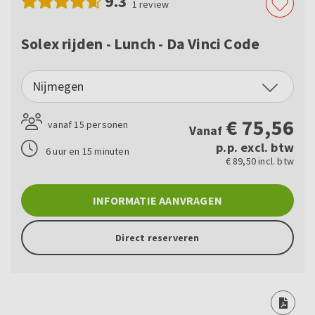
9.3
1
review
Solex rijden - Lunch - Da Vinci Code
Nijmegen
€
75,56
vanaf 15 personen
Vanaf
p.p. excl. btw
6 uur en 15 minuten
€ 89,50 incl. btw
INFORMATIE AANVRAGEN
Direct reserveren