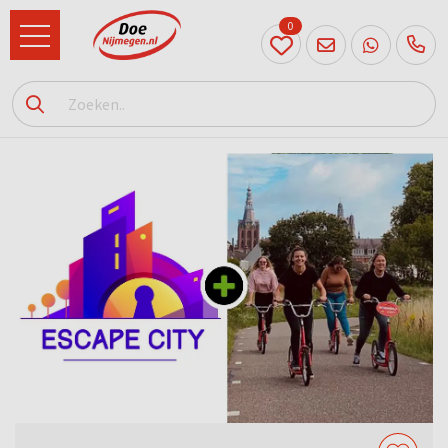
0
024
204
20 31