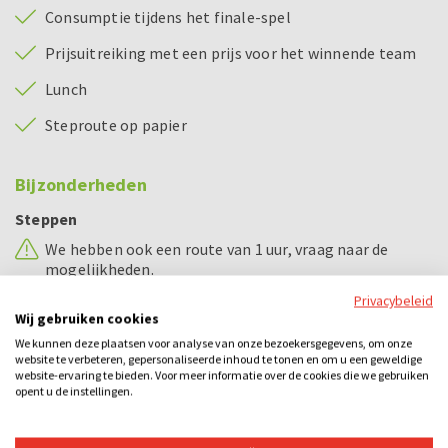
Consumptie tijdens het finale-spel
Prijsuitreiking met een prijs voor het winnende team
Lunch
Steproute op papier
Bijzonderheden
Steppen
We hebben ook een route van 1 uur, vraag naar de
mogelijkheden.
Privacybeleid
Wij gebruiken cookies
Voorbeeld dagindeling
We kunnen deze plaatsen voor analyse van onze bezoekersgegevens, om onze
website te verbeteren, gepersonaliseerde inhoud te tonen en om u een geweldige
10.00 - 10.15 uur
Uitleg Escape City
website-ervaring te bieden. Voor meer informatie over de cookies die we gebruiken
opent u de instellingen.
10.15 - 12.30 uur
Spel Escape City
12.30 - 13.00 uur
Prijsuitreiking incl. consumptie