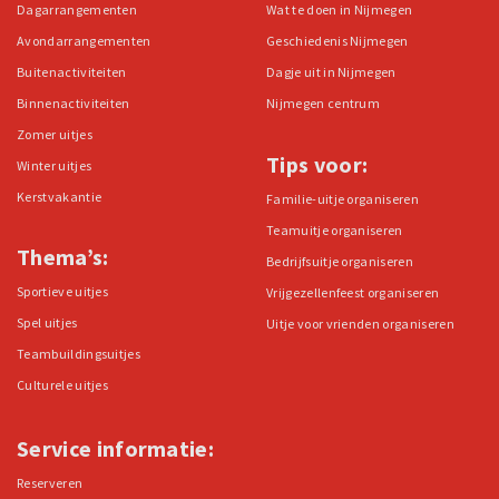
Dagarrangementen
Wat te doen in Nijmegen
Avondarrangementen
Geschiedenis Nijmegen
Buitenactiviteiten
Dagje uit in Nijmegen
Binnenactiviteiten
Nijmegen centrum
Zomer uitjes
Tips voor:
Winter uitjes
Kerstvakantie
Familie-uitje organiseren
Teamuitje organiseren
Thema’s:
Bedrijfsuitje organiseren
Sportieve uitjes
Vrijgezellenfeest organiseren
Spel uitjes
Uitje voor vrienden organiseren
Teambuildingsuitjes
Culturele uitjes
Service informatie:
Reserveren