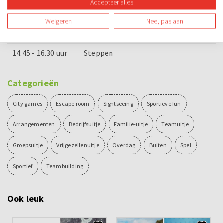
Accepteer alles
13.15 - 14.15 uur
Lunch
Weigeren
Nee, pas aan
14.30 - 14.45 uur
Uitleg steppen
14.45 - 16.30 uur
Steppen
Categorieën
City games
Escape room
Sightseeing
Sportieve fun
Arrangementen
Bedrijfsuitje
Familie-uitje
Teamuitje
Groepsuitje
Vrijgezellenuitje
Overdag
Buiten
Spel
Sportief
Teambuilding
Ook leuk