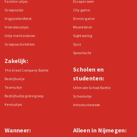
Familie-uitjes
Escape room
Groepsuitje
City game
Vrijgezellenfeest
Dinner game
Vriendenuitjes
Moorddiner
Uitje met kinderen
Sightseeing
Groepsactiviteiten
Quiz
Speurtocht
Zakelijk:
Scholen en
The Great Company Battle
studenten:
Bedrijfsuitje
Teamuitje
Ultimate School Battle
Bedrijfsuitje grote groep
Schooluitje
Kerstuitjes
Introductieweek
Wanneer:
Alleen in Nijmegen: