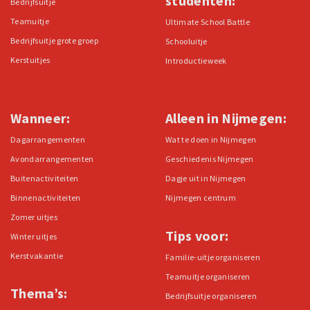
studenten:
Bedrijfsuitje
Teamuitje
Ultimate School Battle
Bedrijfsuitje grote groep
Schooluitje
Kerstuitjes
Introductieweek
Wanneer:
Alleen in Nijmegen:
Dagarrangementen
Wat te doen in Nijmegen
Avondarrangementen
Geschiedenis Nijmegen
Buitenactiviteiten
Dagje uit in Nijmegen
Binnenactiviteiten
Nijmegen centrum
Zomer uitjes
Tips voor:
Winter uitjes
Kerstvakantie
Familie-uitje organiseren
Teamuitje organiseren
Thema’s:
Bedrijfsuitje organiseren