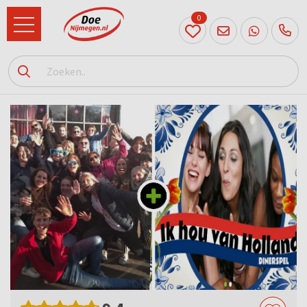
0
024
204
20 31