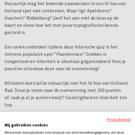
Natuurlijk mag het bekende kaaswerpen in ons Ik hou van
Holland spel niet ontbreken. Waar ligt Apeldoorn?
Haarlem? Middelburg? Geef het aan met de kaas op de
kaart en show hoe het met jouw topografische kennis
gesteld is.
Een uniek onderdeel tijdens deze hilarische quiz is het
immens populaire spel “Paardenrace.” Gokken is
toegestaan en hilariteit is absoluut gegarandeerd. Kies je
paard en schreeuw deze naar de overwinning!
Afsluiten doen jullie natuurlijk met het Ik hou van Holland
Rad. Draai je team naar de overwinning met 100 punten
of..raak je al je punten kwijt? Gezelligheid en hilariteit ten
top.
Het spel kan ook apart gespeeld worden van het diner, dan
Privacybeleid
Wij gebruiken cookies
ga je eerst heerlijk dineren en daarna de spelshow spelen of
We kunnen deze plaatsen voor analyse van onze bezoekersgegevens, om onze
andersom. Dan duurt het arrangement 4 uur. Kies je ervoor