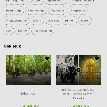
Dinner games
Quizzen
Sportieve fun
Arrangementen
Bedrijfsuitje
Familie-uitje
Teamuitje
Groepsuitje
Vrijgezellenuitje
Avond
Overdag
Binnen
Buiten
Spel
Sportief
Teambuilding
Ook leuk
Ludieke stadswandeling -
Solex rijden
Diner - Escape Game: El
Dorado
€34,87
€80,55
v.a.
v.a.