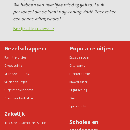
We hebben een heerlijke middag gehad. Leuk
personeel die de klant nog koning vindt. Zeer zeker
een aanbeveling waard! "
Bekijk alle reviews >
Gezelschappen:
Populaire uitjes:
Familie-uitjes
Escape room
Groepsuitje
City game
Vrijgezellenfeest
Dinner game
Vriendenuitjes
Moorddiner
Uitje met kinderen
Sightseeing
Groepsactiviteiten
Quiz
Speurtocht
Zakelijk:
Scholen en
The Great Company Battle