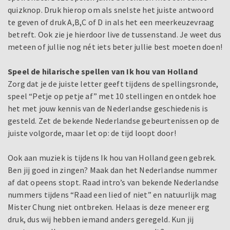
quizknop. Druk hierop om als snelste het juiste antwoord
te geven of druk A,B,C of D in als het een meerkeuzevraag
betreft. Ook zie je hierdoor live de tussenstand. Je weet dus
meteen of jullie nog nét iets beter jullie best moeten doen!
Speel de hilarische spellen van Ik hou van Holland
Zorg dat je de juiste letter geeft tijdens de spellingsronde,
speel “Petje op petje af” met 10 stellingen en ontdek hoe
het met jouw kennis van de Nederlandse geschiedenis is
gesteld. Zet de bekende Nederlandse gebeurtenissen op de
juiste volgorde, maar let op: de tijd loopt door!
Ook aan muziek is tijdens Ik hou van Holland geen gebrek.
Ben jij goed in zingen? Maak dan het Nederlandse nummer
af dat opeens stopt. Raad intro’s van bekende Nederlandse
nummers tijdens “Raad een lied of niet” en natuurlijk mag
Mister Chung niet ontbreken. Helaas is deze meneer erg
druk, dus wij hebben iemand anders geregeld. Kun jij