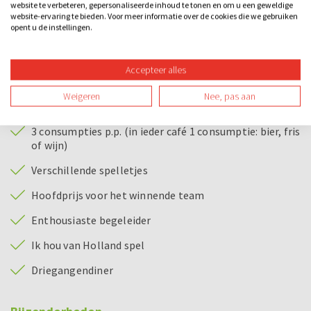
website te verbeteren, gepersonaliseerde inhoud te tonen en om u een geweldige
om Ik hou van Holland tijdens het diner te spelen dan duurt
website-ervaring te bieden. Voor meer informatie over de cookies die we gebruiken
opent u de instellingen.
het ongeveer 3 uur in totaal.
Bij dit uitje inbegrepen
Accepteer alles
Begeleiding naar de cafés en tijdens de spellen
Weigeren
Nee, pas aan
Bezoek aan 3 cafés
3 consumpties p.p. (in ieder café 1 consumptie: bier, fris
of wijn)
Verschillende spelletjes
Hoofdprijs voor het winnende team
Enthousiaste begeleider
Ik hou van Holland spel
Driegangendiner