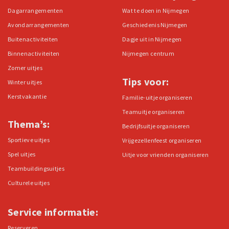
Dagarrangementen
Wat te doen in Nijmegen
Avondarrangementen
Geschiedenis Nijmegen
Buitenactiviteiten
Dagje uit in Nijmegen
Binnenactiviteiten
Nijmegen centrum
Zomer uitjes
Tips voor:
Winter uitjes
Kerstvakantie
Familie-uitje organiseren
Teamuitje organiseren
Thema’s:
Bedrijfsuitje organiseren
Sportieve uitjes
Vrijgezellenfeest organiseren
Spel uitjes
Uitje voor vrienden organiseren
Teambuildingsuitjes
Culturele uitjes
Service informatie:
Reserveren