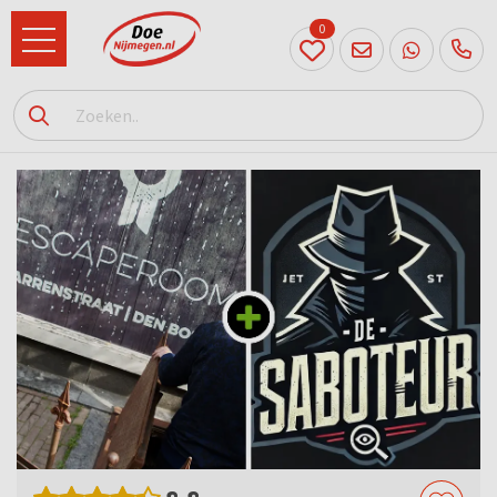
0
024
204
20 31