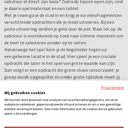
saboteur al direct zijn kans? Zodra de tassen open zijn, vind
je daarin spelmateriaal en een tablet.
Met je team ga je de stad in en krijg je via videofragmenten
verschillende opdrachten die je moet uitvoeren. Bij een
juiste uitvoering verdien je geld voor de pot. Maar let op: de
saboteur is voortdurend op zoek naar slimme manieren om
de boel te saboteren zonder op te vallen.
Halverwege het spel kom je de begeleider tegen op
een geheime locatie in de stad. Hier speel je een cruciale
opdracht die later in het spel van grote waarde kan zijn.
Dan volgt er een opdracht die grote chaos veroorzaakt: je
groep wordt opgesplitst en onder grote tijdsdruk moet jij
het juiste antwoord geven, terwijl je in je achterhoofd weet
Privacybeleid
dat iemand de boel probeert te saboteren. Vertrouw je je
Wij gebruiken cookies
teamgenoten of zet je alles op scherp?
We kunnen deze plaatsen voor analyse van onze bezoekersgegevens, om onze
Aan het einde van het spel vul je een vragenlijst in om te
website te verbeteren, gepersonaliseerde inhoud te tonen en om u een geweldige
website-ervaring te bieden. Voor meer informatie over de cookies die we gebruiken
bepalen wie de saboteur is. Heeft het team goed opgelet
opent u de instellingen.
en wordt de saboteur ontmaskerd... of weet hij zich tot het
laatst toe verborgen te houden?