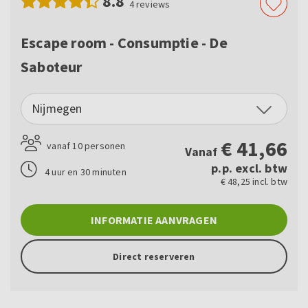
8.8
4
reviews
Escape room - Consumptie - De
Saboteur
Nijmegen
€
41,66
vanaf 10 personen
Vanaf
p.p. excl. btw
4 uur en 30 minuten
€ 48,25 incl. btw
INFORMATIE AANVRAGEN
Direct reserveren