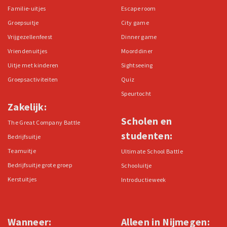
Familie-uitjes
Escape room
Groepsuitje
City game
Vrijgezellenfeest
Dinner game
Vriendenuitjes
Moorddiner
Uitje met kinderen
Sightseeing
Groepsactiviteiten
Quiz
Speurtocht
Zakelijk:
Scholen en
The Great Company Battle
studenten:
Bedrijfsuitje
Teamuitje
Ultimate School Battle
Bedrijfsuitje grote groep
Schooluitje
Kerstuitjes
Introductieweek
Wanneer:
Alleen in Nijmegen: