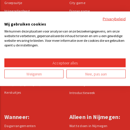
Groepsuitje
City game
Vrijgezellenfeest
Dinner game
Privacybeleid
Vriendenuitjes
Moorddiner
Wij gebruiken cookies
Uitje met kinderen
Sightseeing
We kunnen deze plaatsen voor analyse van onze bezoekersgegevens, om onze
Groepsactiviteiten
Quiz
website te verbeteren, gepersonaliseerde inhoud te tonen en om u een geweldige
website-ervaring te bieden. Voor meer informatie over de cookies die we gebruiken
Speurtocht
opent u de instellingen.
Zakelijk:
Scholen en
The Great Company Battle
Accepteer alles
studenten:
Bedrijfsuitje
Weigeren
Nee, pas aan
Teamuitje
Ultimate School Battle
Bedrijfsuitje grote groep
Schooluitje
Kerstuitjes
Introductieweek
Wanneer:
Alleen in Nijmegen:
Dagarrangementen
Wat te doen in Nijmegen