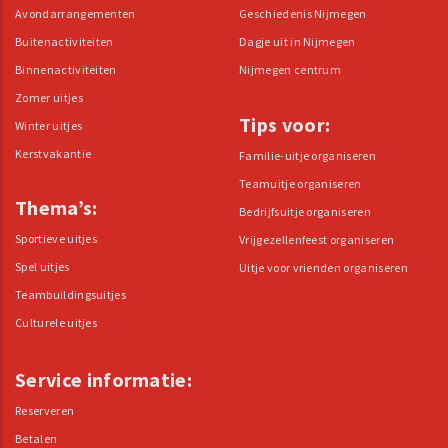
Avondarrangementen
Geschiedenis Nijmegen
Buitenactiviteiten
Dagje uit in Nijmegen
Binnenactiviteiten
Nijmegen centrum
Zomer uitjes
Tips voor:
Winter uitjes
Kerstvakantie
Familie-uitje organiseren
Teamuitje organiseren
Thema’s:
Bedrijfsuitje organiseren
Sportieve uitjes
Vrijgezellenfeest organiseren
Spel uitjes
Uitje voor vrienden organiseren
Teambuildingsuitjes
Culturele uitjes
Service informatie:
Reserveren
Betalen