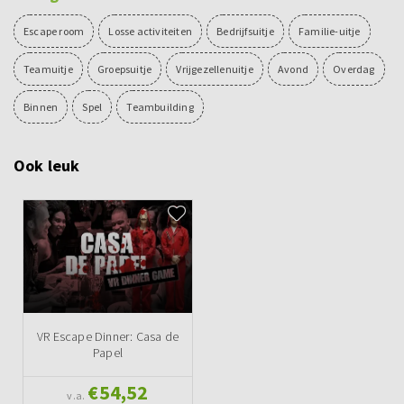
Escape room
Losse activiteiten
Bedrijfsuitje
Familie-uitje
Teamuitje
Groepsuitje
Vrijgezellenuitje
Avond
Overdag
Binnen
Spel
Teambuilding
Ook leuk
VR Escape Dinner: Casa de
Papel
€54,52
v.a.