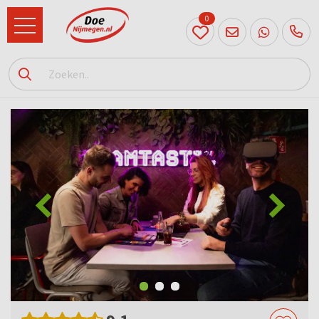
0
024
204
20 31