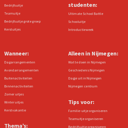
studenten:
Bedrijfsuitje
Teamuitje
Ultimate School Battle
Bedrijfsuitje grote groep
Schooluitje
Kerstuitjes
Introductieweek
Wanneer:
Alleen in Nijmegen:
Dagarrangementen
Wat te doen in Nijmegen
Avondarrangementen
Geschiedenis Nijmegen
Buitenactiviteiten
Dagje uit in Nijmegen
Binnenactiviteiten
Nijmegen centrum
Zomer uitjes
Tips voor:
Winter uitjes
Kerstvakantie
Familie-uitje organiseren
Teamuitje organiseren
Thema’s:
Bedrijfsuitje organiseren