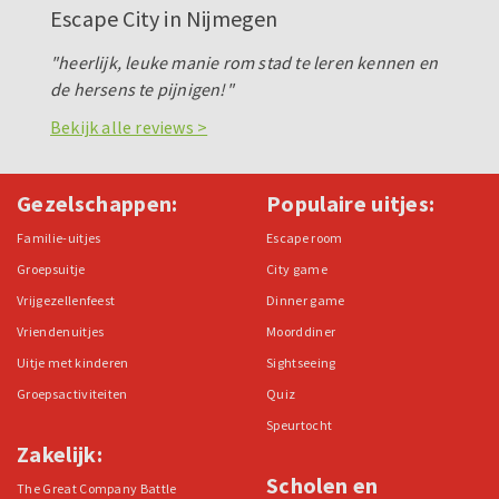
Escape City in Nijmegen
"heerlijk, leuke manie rom stad te leren kennen en
de hersens te pijnigen!"
Bekijk alle reviews >
Gezelschappen:
Populaire uitjes:
Familie-uitjes
Escape room
Groepsuitje
City game
Vrijgezellenfeest
Dinner game
Vriendenuitjes
Moorddiner
Uitje met kinderen
Sightseeing
Groepsactiviteiten
Quiz
Speurtocht
Zakelijk:
Scholen en
The Great Company Battle