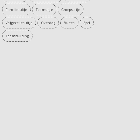
Familie-uitje
Teamuitje
Groepsuitje
Vrijgezellenuitje
Overdag
Buiten
Spel
Teambuilding