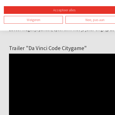
Iedere ronde levert punten op, dus concentratie en snelheid
Accepteer alles
Wie kroont zich tot De Alleskunner?
Weigeren
Nee, pas aan
Na een reeks knotsgekke opdrachten weten we het zeker: wie
zoveel mogelijk punten, speel slim met je joker en grijp de
Trailer "Da Vinci Code Citygame"