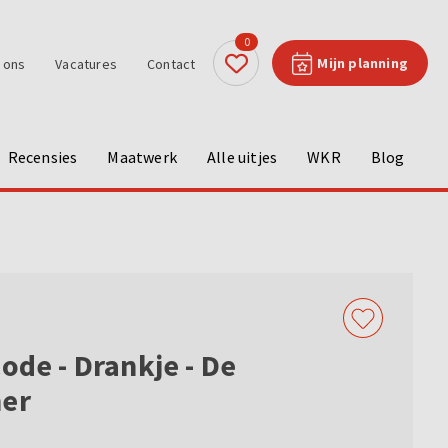
0
Mijn planning
 ons
Vacatures
Contact
Recensies
Maatwerk
Alle uitjes
WKR
Blog
Code - Drankje - De
ner