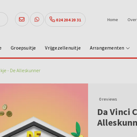
Home
Over
024 204 20 31
e
Groepsuitje
Vrijgezellenuitje
Arrangementen
nkje - De Alleskunner
0
reviews
Da Vinci 
Alleskun