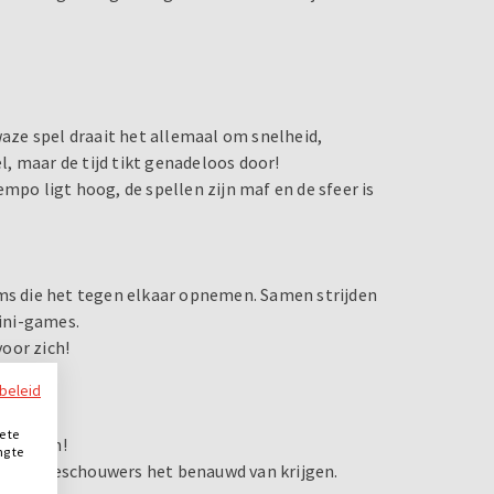
waze spel draait het allemaal om snelheid,
, maar de tijd tikt genadeloos door!
mpo ligt hoog, de spellen zijn maf en de sfeer is
ams die het tegen elkaar opnemen. Samen strijden
mini-games.
oor zich!
den
.
ybeleid
e te
r handen!
ng te
s de toeschouwers het benauwd van krijgen.
.