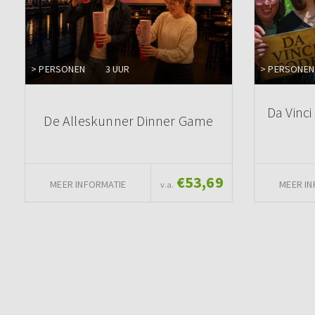
> PERSONEN
3 UUR
> PERSONEN
Da Vinci
De Alleskunner Dinner Game
€53,69
MEER INFORMATIE
MEER IN
v.a.