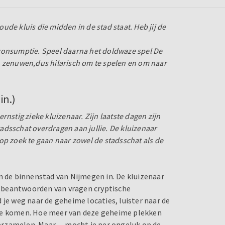
de kluis die midden in de stad staat. Heb jij de
 consumptie.
Speel daarna het
doldwaze spel De
n zenuwen,
dus hilarisch om te spelen en om naar
in.)
nstig zieke kluizenaar. Zijn laatste dagen zijn
stadsschat overdragen aan jullie. De kluizenaar
t op zoek te gaan naar zowel de stadsschat als de
n de binnenstad van Nijmegen in. De kluizenaar
ct beantwoorden van vragen cryptische
 je weg naar de geheime locaties, luister naar de
 te komen. Hoe meer van deze geheime plekken
e verzamelen. Maar… mocht je per ongeluk op de