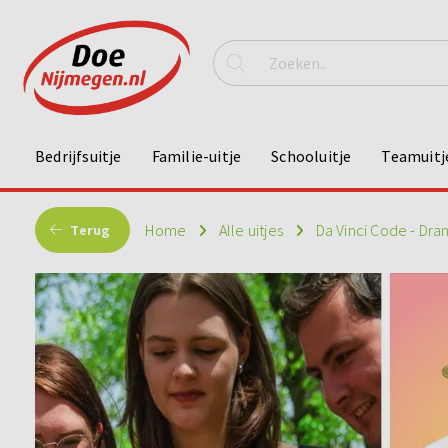
Bedrijfsuitje
Familie-uitje
Schooluitje
Teamuitj
Home
Alle uitjes
Da Vinci Code - Dra
Terug