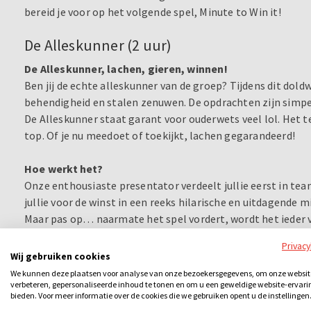
bereid je voor op het volgende spel, Minute to Win it!
De Alleskunner (2 uur)
De Alleskunner, lachen, gieren, winnen!
Ben jij de echte alleskunner van de groep? Tijdens dit dold
behendigheid en stalen zenuwen. De opdrachten zijn simpel
De Alleskunner staat garant voor ouderwets veel lol. Het te
top. Of je nu meedoet of toekijkt, lachen gegarandeerd!
Hoe werkt het?
Onze enthousiaste presentator verdeelt jullie eerst in te
jullie voor de winst in een reeks hilarische en uitdagende 
Maar pas op… naarmate het spel vordert, wordt het ieder v
Uiteindelijk kan er maar
één iemand De Alleskunner wor
Privac
Denk aan opdrachten als:
Wij gebruiken cookies
We kunnen deze plaatsen voor analyse van onze bezoekersgegevens, om onze websit
Een koekje van je voorhoofd naar je mond bewegen, zonde
verbeteren, gepersonaliseerde inhoud te tonen en om u een geweldige website-ervari
In één minuut een behendigheidstest volbrengen waar zelf
bieden. Voor meer informatie over de cookies die we gebruiken opent u de instellingen