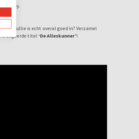
 zijn key.
 van jullie is echt overal goed in? Verzamel
 felbegeerde titel
‘De Alleskunner’
!