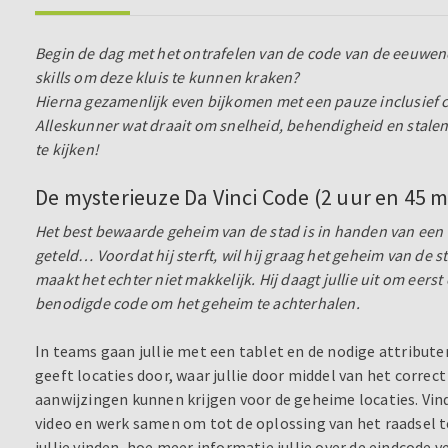
Begin de dag met het ontrafelen van de code van de eeuwenou
skills om deze kluis te kunnen kraken?
Hierna gezamenlijk even bijkomen met een pauze inclusief
Alleskunner wat draait om snelheid, behendigheid en stale
te kijken!
De mysterieuze Da Vinci Code (2 uur en 45 m
Het best bewaarde geheim van de stad is in handen van een er
geteld… Voordat hij sterft, wil hij graag het geheim van de 
maakt het echter niet makkelijk. Hij daagt jullie uit om eers
benodigde code om het geheim te achterhalen.
In teams gaan jullie met een tablet en de nodige attribute
geeft locaties door, waar jullie door middel van het corre
aanwijzingen kunnen krijgen voor de geheime locaties. Vind
video en werk samen om tot de oplossing van het raadsel
jullie vinden, hoe meer informatie jullie over de eindcod