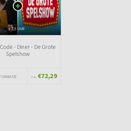
± 7,5 UUR
 Code - Diner - De Grote
Spelshow
€72,29
FORMATIE
v.a.