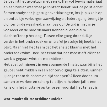
Je begint het avontuur met een koffer vol bewijsmateriaal
en een tablet waarmee je contact houdt met de politiechef.
Samen analyseer je getuigenverklaringen, los je puzzels op
en ontdek je verborgen aanwijzingen. Iedere gang brengt je
dichter bij de waarheid, maar pas op! De tijd is niet in je
voordeel en de moordenaars hebben al een nieuw
slachtoffer op het oog. Tussen elke gang door duik je
verder in het onderzoek en ontrafel je stukje bij beetje het
plot. Maar niet het team dat het snelst klaar is met het
onderzoek wint....nee..het team dat het meest efficiënt te
werk is gegaan wint dit moorddiner.
Het spel culmineert in een spannende finale, waarbij je het
gevoel hebt midden in een achtervolging te zitten. Kunnen
jij en je team de daders op tijd stoppen? Alleen door slim
samen te werken en scherp te blijven, hebben jullie een
kans om het mysterie op te lossen voordat het te laat is.
Wat maakt dit Moorddiner uniek?