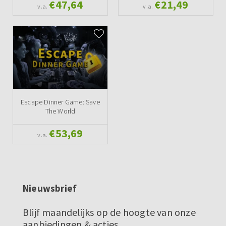
€47,64
€21,49
v.a.
v.a.
Escape Dinner Game: Save
The World
€53,69
v.a.
Nieuwsbrief
Blijf maandelijks op de hoogte van onze
aanbiedingen & acties