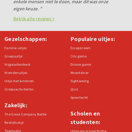
enkele mensen niet te doen, maar dit was onze
eigen keuze. "
Bekijk alle reviews >
Gezelschappen:
Populaire uitjes:
Familie-uitjes
Escape room
Groepsuitje
City game
Vrijgezellenfeest
Dinner game
Vriendenuitjes
Moorddiner
Uitje met kinderen
Sightseeing
Groepsactiviteiten
Quiz
Speurtocht
Zakelijk:
Scholen en
The Great Company Battle
studenten:
Bedrijfsuitje
Teamuitje
Ultimate School Battle