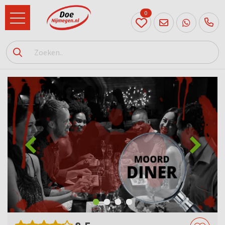
0
024
204
20 31