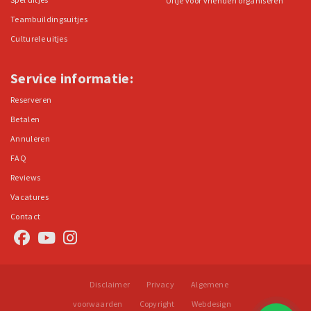
Uitje voor vrienden organiseren
Teambuildingsuitjes
Culturele uitjes
Service informatie:
Reserveren
Betalen
Annuleren
FAQ
Reviews
Vacatures
Contact
Disclaimer
Privacy
Algemene
voorwaarden
Copyright
Webdesign