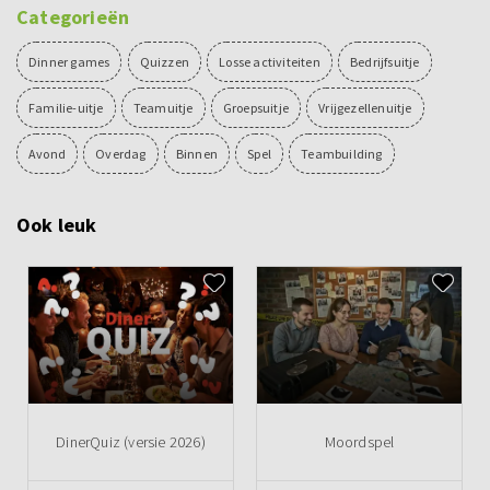
Categorieën
Dinner games
Quizzen
Losse activiteiten
Bedrijfsuitje
Familie-uitje
Teamuitje
Groepsuitje
Vrijgezellenuitje
Avond
Overdag
Binnen
Spel
Teambuilding
Ook leuk
DinerQuiz (versie 2026)
Moordspel