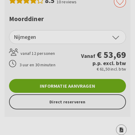
8.5
10
reviews
Moorddiner
Nijmegen
€
53,69
vanaf 12 personen
Vanaf
p.p. excl. btw
3 uur en 30 minuten
€ 61,50 incl. btw
INFORMATIE AANVRAGEN
Direct reserveren