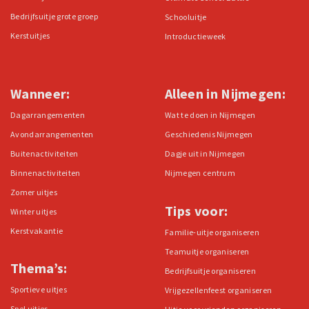
Bedrijfsuitje grote groep
Schooluitje
Kerstuitjes
Introductieweek
Wanneer:
Alleen in Nijmegen:
Dagarrangementen
Wat te doen in Nijmegen
Avondarrangementen
Geschiedenis Nijmegen
Buitenactiviteiten
Dagje uit in Nijmegen
Binnenactiviteiten
Nijmegen centrum
Zomer uitjes
Tips voor:
Winter uitjes
Kerstvakantie
Familie-uitje organiseren
Teamuitje organiseren
Thema’s:
Bedrijfsuitje organiseren
Sportieve uitjes
Vrijgezellenfeest organiseren
Spel uitjes