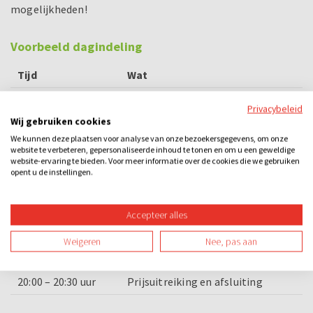
mogelijkheden!
Voorbeeld dagindeling
Tijd
Wat
17:00 – 17:10 uur
Welkom en uitleg activiteit
Privacybeleid
Wij gebruiken cookies
17:10 – 17:40 uur
Ronde 1
We kunnen deze plaatsen voor analyse van onze bezoekersgegevens, om onze
website te verbeteren, gepersonaliseerde inhoud te tonen en om u een geweldige
17:40 – 18:00 uur
Voorgerecht
website-ervaring te bieden. Voor meer informatie over de cookies die we gebruiken
opent u de instellingen.
18:00 – 18:30 uur
Ronde 2
18:30 – 19:00 uur
Hoofdgerecht
Accepteer alles
19:00 – 19:30 uur
Ronde 3
Weigeren
Nee, pas aan
19:30 – 20:00 uur
Nagerecht
20:00 – 20:30 uur
Prijsuitreiking en afsluiting