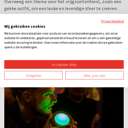
Overweeg een thema voor het vrijgezellenfeest, zoals een
gekke outfit, om een leuke en levendige sfeer te creëren.
Kies een thema dat past bij de persoonlijkheid of
Privacybeleid
interesses van de bruid of bruidegom, zoals een Hollywood-
Wij gebruiken cookies
thema, een discofeest, een beachparty of een jaren '80
We kunnen deze plaatsen voor analyse van onze bezoekersgegevens, om onze
thema. Moedig alle genodigden aan om zich te kleden
website te verbeteren, gepersonaliseerde inhoud te tonen en om u een geweldige
volgens het gekozen thema om eenheid en plezier toe te
website-ervaring te bieden. Voor meer informatie over de cookies die we gebruiken
opent u de instellingen.
voegen aan het feest.
Accepteer alles
Weigeren
Nee, pas aan