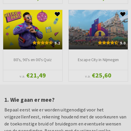
9.2
9.0
80's, 90's en 00's Quiz
Escape City in Nijmegen
€21,49
€25,60
v.a.
v.a.
1. Wie gaan er mee?
Bepaal eerst wie er worden uitgenodigd voor het
vrijgezellenfeest, rekening houdend met de voorkeuren van
de toekomstige bruid of bruidegom en eventuele wensen
van de genodigden. Bespreek met de vrijgezel welke