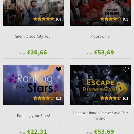
9.8
8.5
Silent Disco City Tour
Moorddiner
€20,66
€53,69
v.a.
v.a.
8.3
9.1
Escape Dinner Game: Save The
Ranking your Stars!
World
€22,31
€53,69
v.a.
v.a.