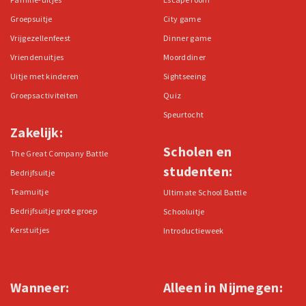
Groepsuitje
City game
Vrijgezellenfeest
Dinner game
Vriendenuitjes
Moorddiner
Uitje met kinderen
Sightseeing
Groepsactiviteiten
Quiz
Speurtocht
Zakelijk:
Scholen en
The Great Company Battle
studenten:
Bedrijfsuitje
Teamuitje
Ultimate School Battle
Bedrijfsuitje grote groep
Schooluitje
Kerstuitjes
Introductieweek
Wanneer:
Alleen in Nijmegen: