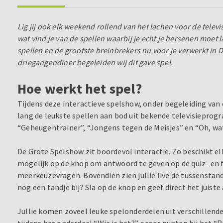
Lig jij ook elk weekend rollend van het lachen voor de televi
wat vind je van de spellen waarbij je echt je hersenen moet
spellen en de grootste breinbrekers nu voor je verwerkt in 
driegangendiner begeleiden wij dit gave spel.
Hoe werkt het spel?
Tijdens deze interactieve spelshow, onder begeleiding van
lang de leukste spellen aan bod uit bekende televisieprog
“Geheugentrainer”, “Jongens tegen de Meisjes” en “Oh, wat
De Grote Spelshow zit boordevol interactie. Zo beschikt el
mogelijk op de knop om antwoord te geven op de quiz- en fo
meerkeuzevragen. Bovendien zien jullie live de tussenstand
nog een tandje bij? Sla op de knop en geef direct het juist
Jullie komen zoveel leuke spelonderdelen uit verschillende
tijdens het onderdeel “Wie is het?”, scoor punten bij het “