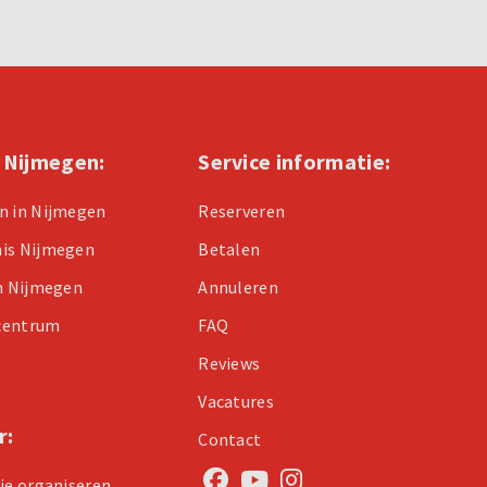
n Nijmegen:
Service informatie:
n in Nijmegen
Reserveren
nis Nijmegen
Betalen
in Nijmegen
Annuleren
centrum
FAQ
Reviews
Vacatures
r:
Contact
tje organiseren