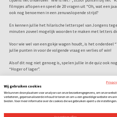
filmpjes aflopen en speel de 20 vragen uit “Oh, wat een jaa
ook nog benoemen in een zenuwslopende strijd?
En kennen jullie het hilarische letterspel van Jongens te
minuten zoveel mogelijk woorden te maken met letters di
Voor wie wel van een gokje wagen houdt, is het onderdeel “
jullie punten in voor de volgende vraag en verlies of win!
Alsof dit nog niet genoeg is, spelen jullie in de quiz ook n
“Hoger of lager”.
Kende je overigens “Jeopardy” al? Ook onderdelen van deze
Privac
Wij gebruiken cookies
Grote Spelshow: kies je thema en het aantal punten en zorg
We kunnen deze plaatsen voor analyse van onze bezoekersgegevens, om onze websit
verbeteren, gepersonaliseerde inhoud te tonen en om u een geweldige website-ervari
Afsluiten doen jullie met de “Geheugentrainer”: hoe goed i
bieden. Voor meer informatie over de cookies die we gebruiken opent u de instellingen
iets wat je aan het begin hebt gezien? en de “Paardenrace”
paard en schreeuw deze naar de overwinning.