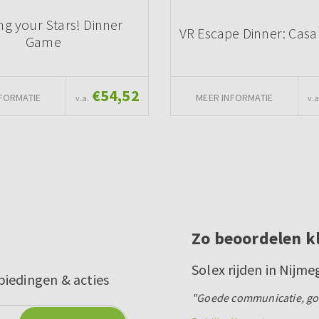
ng your Stars! Dinner
VR Escape Dinner: Casa
Game
€54,52
FORMATIE
MEER INFORMATIE
v.a.
v.a
Zo beoordelen k
Solex rijden in Nijm
biedingen & acties
"Goede communicatie, goed