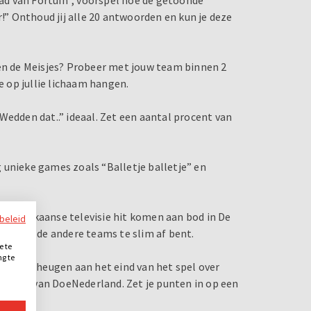
r!” Onthoud jij alle 20 antwoorden en kun je deze
gen de Meisjes? Probeer met jouw team binnen 2
e op jullie lichaam hangen.
Wedden dat..” ideaal. Zet een aantal procent van
og unieke games zoals “Balletje balletje” en
 Amerikaanse televisie hit komen aan bod in De
ybeleid
 dat je de andere teams te slim af bent.
e te
ng te
s het geheugen aan het eind van het spel over
.
, dé hit van DoeNederland. Zet je punten in op een