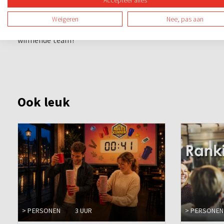
Accepteer alles
De Grote Spelshow is sensationeel en vraagt om snelheid, cr
Weigeren
Nee, pas aan
dosis humor. Het spel wordt gespeelt tussen de gangen doo
winnende team!
Ook leuk
> PERSONEN
3 UUR
> PERSONEN