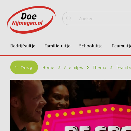
Bedrijfsuitje
Familie-uitje
Schooluitje
Teamuitj
Home
Alle uitjes
Thema
Teambu
Terug