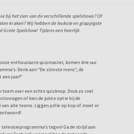
sie bij het zien van de verschillende spelshows? Of
 laten kraken? Wij hebben de leukste en grappigste
Dé Grote Spelshow! Tijdens een heerlijk
 onze enthousiaste quizmaster, komen drie uur
ramma’s. Denk aan “De slimste mens", de
 een jaar!”
k team over een echte quizknop. Druk zo snel
tovragen of kies de juiste optie bij de
 van alle teams. Liggen jullie op kop of moet er
e antwoord!
 televisieprogramma’s tegen! Ga de strijd aan
Rad van Fortuin”, voorspel hoe de getoonde