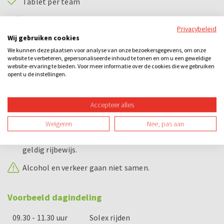
Tablet per team
Prijs voor het winnende team
Privacybeleid
Wij gebruiken cookies
Bijzonderheden
We kunnen deze plaatsen voor analyse van onze bezoekersgegevens, om onze
website te verbeteren, gepersonaliseerde inhoud te tonen en om u een geweldige
Solex rijden:
website-ervaring te bieden. Voor meer informatie over de cookies die we gebruiken
opent u de instellingen.
Om een solex te besturen dien je in het bezit te zijn
van een geldig bromfietsrijbewijs of geldig Nederlands
rijbewijs. Dit dien je op ons verzoek ook aan te kunnen
Accepteer alles
tonen voordat u aan de rit begint.
Weigeren
Nee, pas aan
Wellicht ten overvloede, maar een ingetrokken of
verlopen rijbewijs wordt door ons niet gezien als een
geldig rijbewijs.
Alcohol en verkeer gaan niet samen.
Voorbeeld dagindeling
09.30 - 11.30 uur
Solex rijden