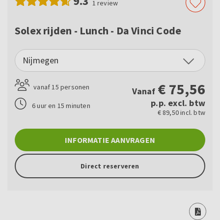
9.3
1
review
Solex rijden - Lunch - Da Vinci Code
Nijmegen
€
75,56
vanaf 15 personen
Vanaf
p.p. excl. btw
6 uur en 15 minuten
€ 89,50 incl. btw
INFORMATIE AANVRAGEN
Direct reserveren