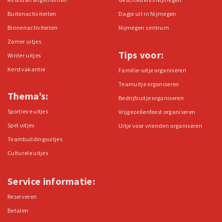
Buitenactiviteiten
Dagje uit in Nijmegen
Binnenactiviteiten
Nijmegen centrum
Zomer uitjes
Tips voor:
Winter uitjes
Kerstvakantie
Familie-uitje organiseren
Teamuitje organiseren
Thema’s:
Bedrijfsuitje organiseren
Sportieve uitjes
Vrijgezellenfeest organiseren
Spel uitjes
Uitje voor vrienden organiseren
Teambuildingsuitjes
Culturele uitjes
Service informatie:
Reserveren
Betalen