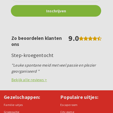
9.0
Zo beoordelen klanten
ons
Step-kroegentocht
"Leuke spontane meid met veel passie en plezier
georganiseerd "
Bekijk alle reviews >
Gezelschappen:
Populaire uitjes:
Familie-uitjes
Escape room
Groepsuitje
City game