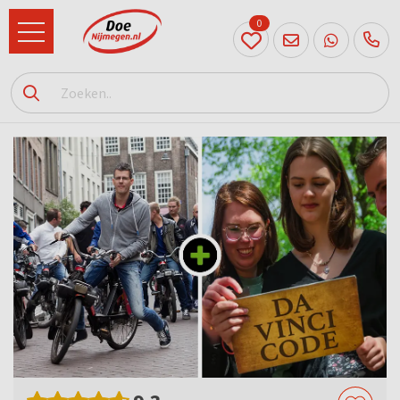
0
024
204
20 31