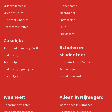
Vrijgezellenfeest
Dinner game
Vriendenuitjes
Moorddiner
Uitje met kinderen
Sightseeing
Groepsactiviteiten
Quiz
Speurtocht
Zakelijk:
Scholen en
The Great Company Battle
studenten:
Bedrijfsuitje
Teamuitje
Ultimate School Battle
Bedrijfsuitje grote groep
Schooluitje
Kerstuitjes
Introductieweek
Wanneer:
Alleen in Nijmegen:
Dagarrangementen
Wat te doen in Nijmegen
Avondarrangementen
Geschiedenis Nijmegen