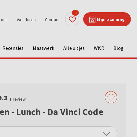
0
Mijn planning
 ons
Vacatures
Contact
Recensies
Maatwerk
Alle uitjes
WKR
Blog
9.3
1
review
en - Lunch - Da Vinci Code