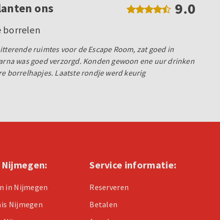
9.0
lanten ons
e borrelen
itterende ruimtes voor de Escape Room, zat goed in
daarna was goed verzorgd. Konden gewoon ene uur drinken
re borrelhapjes. Laatste rondje werd keurig
n Nijmegen:
Service informatie:
n in Nijmegen
Reserveren
nis Nijmegen
Betalen