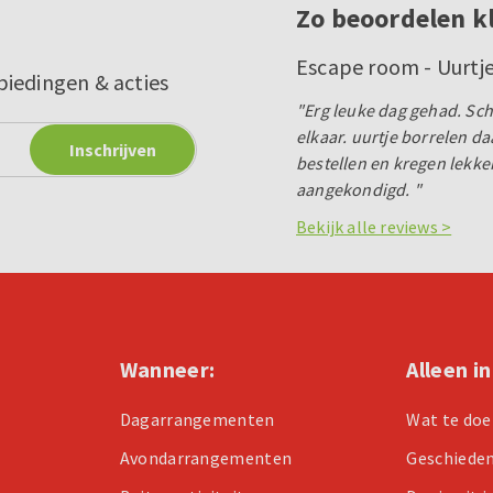
Zo beoordelen k
Escape room - Uurtj
biedingen & acties
"Erg leuke dag gehad. Sch
elkaar. uurtje borrelen 
bestellen en kregen lekke
aangekondigd. "
Bekijk alle reviews >
Wanneer:
Alleen i
Dagarrangementen
Wat te doe
Avondarrangementen
Geschiede