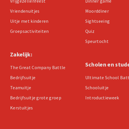
Vrijgezellenfeest
Dinner game
Vriendenuitjes
Moorddiner
Uitje met kinderen
Sightseeing
Groepsactiviteiten
Quiz
Speurtocht
Zakelijk:
Scholen en stud
The Great Company Battle
Bedrijfsuitje
Ultimate School Bat
Teamuitje
Schooluitje
Bedrijfsuitje grote groep
Introductieweek
Kerstuitjes