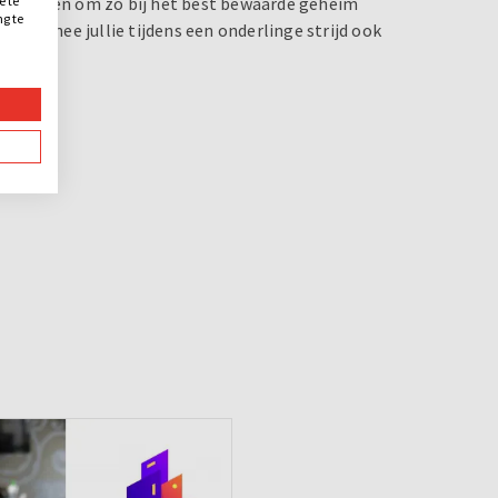
e te
 te kraken om zo bij het best bewaarde geheim
ng te
waarmee jullie tijdens een onderlinge strijd ook
.