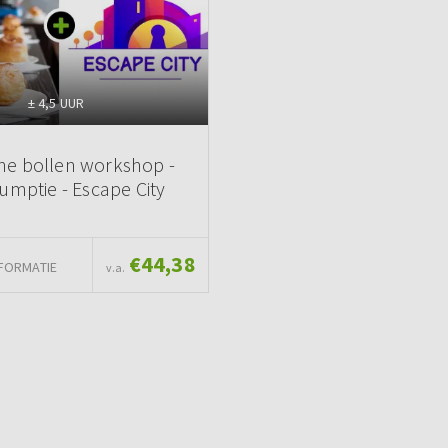
± 4,5 UUR
he bollen workshop -
umptie - Escape City
€44,38
FORMATIE
v.a.