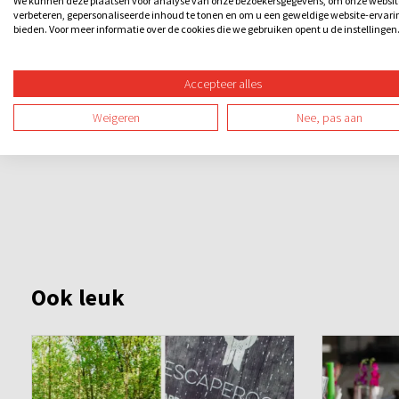
We kunnen deze plaatsen voor analyse van onze bezoekersgegevens, om onze websit
Lukt het jouw team om de stadsschat te vinden en de code
verbeteren, gepersonaliseerde inhoud te tonen en om u een geweldige website-ervari
van de stad te komen? Een spannend en leerzaam stadsspel 
bieden. Voor meer informatie over de cookies die we gebruiken opent u de instellingen
nog kennismaken met de cultuur van de stad.
Accepteer alles
Weigeren
Nee, pas aan
Ook leuk