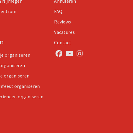
in Nijmegen
Annuleren
centrum
FAQ
Reviews
Vacatures
r:
Contact
tje organiseren
organiseren
je organiseren
enfeest organiseren
 vrienden organiseren