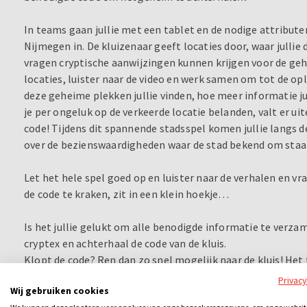
In teams gaan jullie met een tablet en de nodige attribut
Nijmegen in. De kluizenaar geeft locaties door, waar julli
vragen cryptische aanwijzingen kunnen krijgen voor de geh
locaties, luister naar de video en werk samen om tot de o
deze geheime plekken jullie vinden, hoe meer informatie 
je per ongeluk op de verkeerde locatie belanden, valt er uit
code! Tijdens dit spannende stadsspel komen jullie langs de
over de bezienswaardigheden waar de stad bekend om staa
Let het hele spel goed op en luister naar de verhalen en vr
de code te kraken, zit in een klein hoekje…
Is het jullie gelukt om alle benodigde informatie te verza
cryptex en achterhaal de code van de kluis.
Klopt de code? Ren dan zo snel mogelijk naar de kluis! Het 
kraken en kan het geheim van de stad in handen krijgen!
Privac
Wij gebruiken cookies