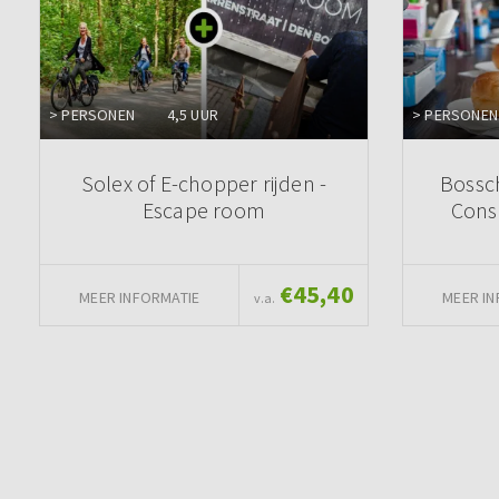
> PERSONEN
4,5 UUR
> PERSONEN
Solex of E-chopper rijden -
Bossc
Escape room
Cons
€45,40
MEER INFORMATIE
MEER IN
v.a.