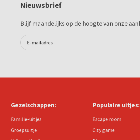
Nieuwsbrief
Blijf maandelijks op de hoogte van onze aan
Gezelschappen:
Populaire uitjes:
Familie-uitjes
Escape room
Groepsuitje
City game