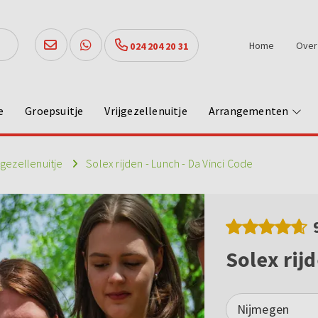
Home
Over
024 204 20 31
e
Groepsuitje
Vrijgezellenuitje
Arrangementen
jgezellenuitje
Solex rijden - Lunch - Da Vinci Code
Solex rijd
Nijmegen