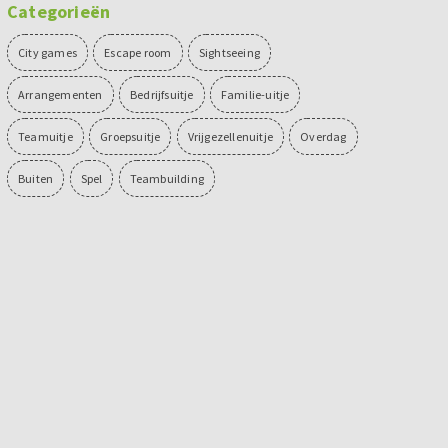
Categorieën
City games
Escape room
Sightseeing
Arrangementen
Bedrijfsuitje
Familie-uitje
Teamuitje
Groepsuitje
Vrijgezellenuitje
Overdag
Buiten
Spel
Teambuilding