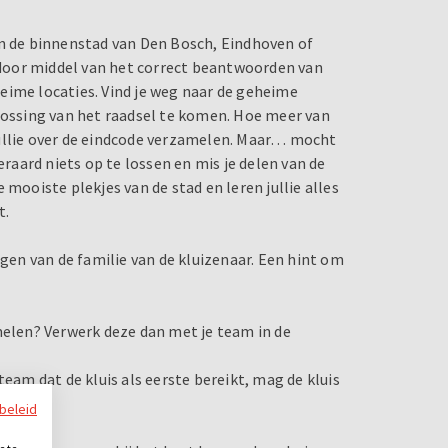
en de binnenstad van Den Bosch, Eindhoven of
e door middel van het correct beantwoorden van
eime locaties. Vind je weg naar de geheime
plossing van het raadsel te komen. Hoe meer van
jullie over de eindcode verzamelen. Maar… mocht
eraard niets op te lossen en mis je delen van de
 mooiste plekjes van de stad en leren jullie alles
t.
agen van de familie van de kluizenaar. Een hint om
melen? Verwerk deze dan met je team in de
team dat de kluis als eerste bereikt, mag de kluis
ybeleid