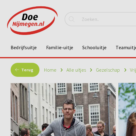
Bedrijfsuitje
Familie-uitje
Schooluitje
Teamuitj
Home
Alle uitjes
Gezelschap
Vri
Terug