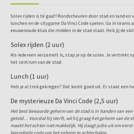
Solex rijden is té gaaf! Rondscheuren door stad en land en 
lunchen en de citygame Da Vinci Code spelen. Ga in teams 
eeuwenoude kluis die midden in de stad staat. Heb jij de sk
Solex rijden (2 uur)
Als iedereen verzamelt is, stap je op de solex. Je vertrekt
het centrum van de stad.
Lunch (1 uur)
Heb je al trek gekregen? Dat komt goed uit. Er staat een hee
De mysterieuze Da Vinci Code (2,5 uur)
Het best bewaarde geheim van de stad is in handen van een er
geteld… Voordat hij sterft, wil hij graag het geheim van de 
maakt het echter niet makkelijk. Hij daagt jullie uit om eers
benodigde code om het geheim te achterhalen.