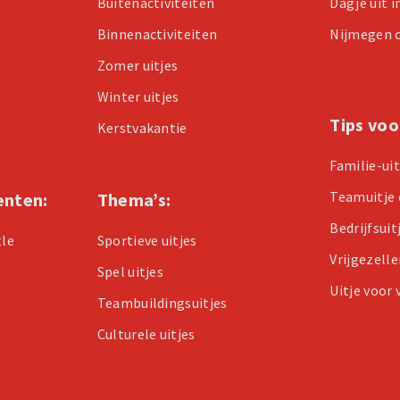
Buitenactiviteiten
Dagje uit 
Binnenactiviteiten
Nijmegen 
Zomer uitjes
Winter uitjes
Tips voo
Kerstvakantie
Familie-ui
Teamuitje 
enten:
Thema’s:
Bedrijfsuit
tle
Sportieve uitjes
Vrijgezell
Spel uitjes
Uitje voor
Teambuildingsuitjes
Culturele uitjes