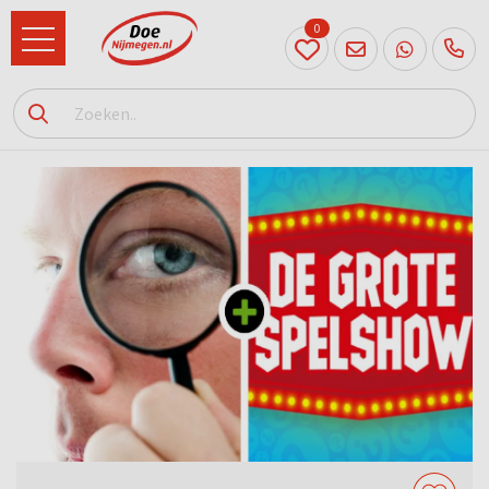
0
024
204
20 31