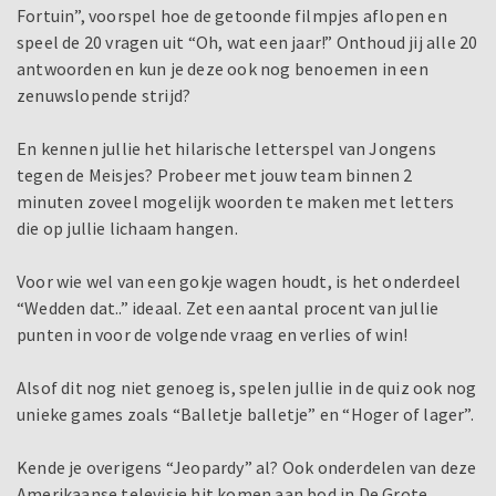
Fortuin”, voorspel hoe de getoonde filmpjes aflopen en
speel de 20 vragen uit “Oh, wat een jaar!” Onthoud jij alle 20
antwoorden en kun je deze ook nog benoemen in een
zenuwslopende strijd?
En kennen jullie het hilarische letterspel van Jongens
tegen de Meisjes? Probeer met jouw team binnen 2
minuten zoveel mogelijk woorden te maken met letters
die op jullie lichaam hangen.
Voor wie wel van een gokje wagen houdt, is het onderdeel
“Wedden dat..” ideaal. Zet een aantal procent van jullie
punten in voor de volgende vraag en verlies of win!
Alsof dit nog niet genoeg is, spelen jullie in de quiz ook nog
unieke games zoals “Balletje balletje” en “Hoger of lager”.
Kende je overigens “Jeopardy” al? Ook onderdelen van deze
Amerikaanse televisie hit komen aan bod in De Grote