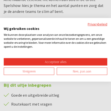
Spelshow: kies je thema en het aantal punten en zorg dat
je de andere teams te slim af bent.
Afsluiten doen jullie met de “Geheugentrainer”: hoe goed is
Privacybeleid
Wij gebruiken cookies
het geheugen aan het eind van het spel over iets wat je aan
het begin hebt gezien? en de “Paardenrace”, dé hit van
We kunnen deze plaatsen voor analyse van onze bezoekersgegevens, om onze
website te verbeteren, gepersonaliseerde inhoud te tonen en om u een geweldige
DoeNederland. Zet je punten in op een paard en schreeuw
website-ervaring te bieden. Voor meer informatie over de cookies die we gebruiken
deze naar de overwinning.
opent u de instellingen.
De Grote Spelshow is sensationeel en vraagt om snelheid,
Accepteer alles
creativiteit, intelligentie en natuurlijk een flinke dosis
humor. Uiteraard hebben we een prijs voor het winnende
Weigeren
Nee, pas aan
team!
Bij dit uitje inbegrepen
Goede en uitgebreide uitleg
Routekaart met vragen