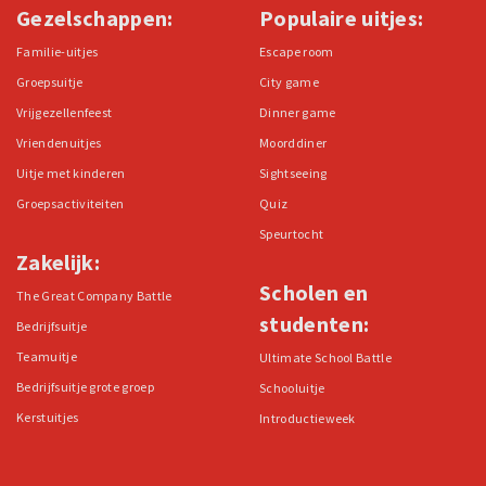
Gezelschappen:
Populaire uitjes:
Familie-uitjes
Escape room
Groepsuitje
City game
Vrijgezellenfeest
Dinner game
Vriendenuitjes
Moorddiner
Uitje met kinderen
Sightseeing
Groepsactiviteiten
Quiz
Speurtocht
Zakelijk:
Scholen en
The Great Company Battle
studenten:
Bedrijfsuitje
Teamuitje
Ultimate School Battle
Bedrijfsuitje grote groep
Schooluitje
Kerstuitjes
Introductieweek