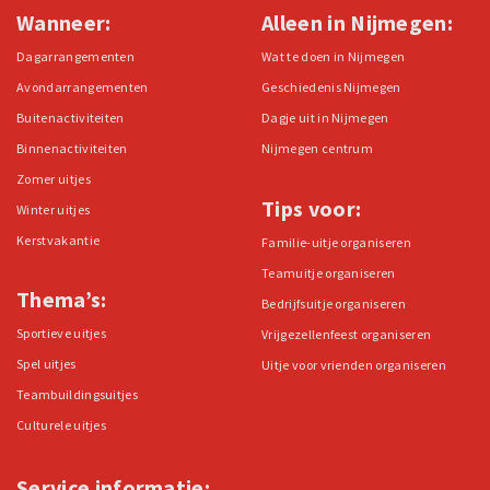
Wanneer:
Alleen in Nijmegen:
Dagarrangementen
Wat te doen in Nijmegen
Avondarrangementen
Geschiedenis Nijmegen
Buitenactiviteiten
Dagje uit in Nijmegen
Binnenactiviteiten
Nijmegen centrum
Zomer uitjes
Tips voor:
Winter uitjes
Kerstvakantie
Familie-uitje organiseren
Teamuitje organiseren
Thema’s:
Bedrijfsuitje organiseren
Sportieve uitjes
Vrijgezellenfeest organiseren
Spel uitjes
Uitje voor vrienden organiseren
Teambuildingsuitjes
Culturele uitjes
Service informatie: