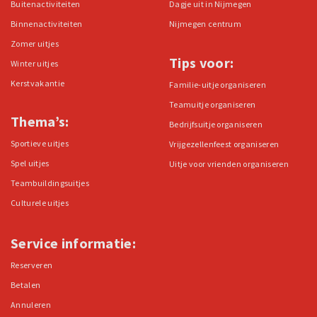
Buitenactiviteiten
Dagje uit in Nijmegen
Binnenactiviteiten
Nijmegen centrum
Zomer uitjes
Tips voor:
Winter uitjes
Kerstvakantie
Familie-uitje organiseren
Teamuitje organiseren
Thema’s:
Bedrijfsuitje organiseren
Sportieve uitjes
Vrijgezellenfeest organiseren
Spel uitjes
Uitje voor vrienden organiseren
Teambuildingsuitjes
Culturele uitjes
Service informatie:
Reserveren
Betalen
Annuleren