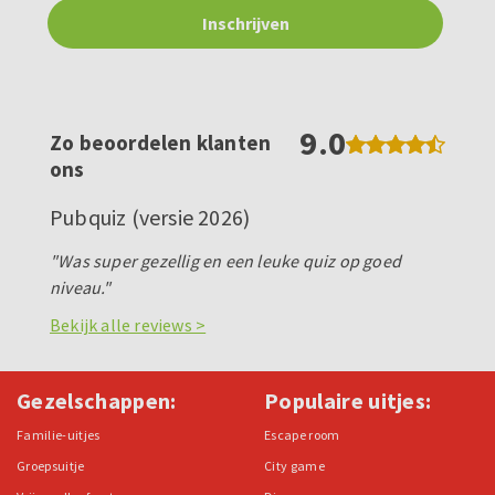
9.0
Zo beoordelen klanten
ons
Pubquiz (versie 2026)
"Was super gezellig en een leuke quiz op goed
niveau."
Bekijk alle reviews >
Gezelschappen:
Populaire uitjes:
Familie-uitjes
Escape room
Groepsuitje
City game