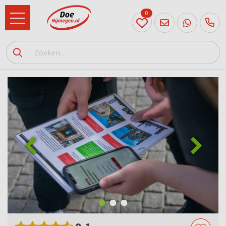
0
024
204
20 31