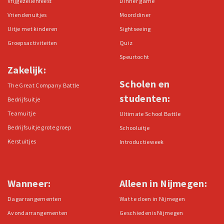
Vrijgezellenfeest
Dinner game
Vriendenuitjes
Moorddiner
Uitje met kinderen
Sightseeing
Groepsactiviteiten
Quiz
Speurtocht
Zakelijk:
Scholen en
The Great Company Battle
studenten:
Bedrijfsuitje
Teamuitje
Ultimate School Battle
Bedrijfsuitje grote groep
Schooluitje
Kerstuitjes
Introductieweek
Wanneer:
Alleen in Nijmegen:
Dagarrangementen
Wat te doen in Nijmegen
Avondarrangementen
Geschiedenis Nijmegen