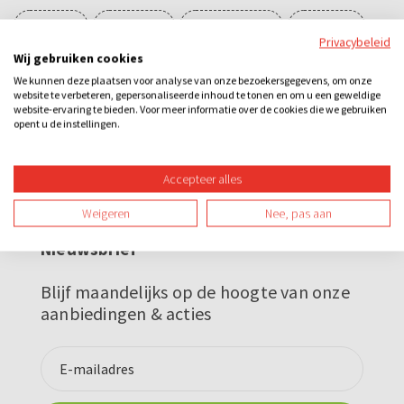
Sightseeing
Sportieve fun
Losse activiteiten
Bedrijfsuitje
Privacybeleid
Wij gebruiken cookies
Familie-uitje
Schooluitje
Teamuitje
Groepsuitje
We kunnen deze plaatsen voor analyse van onze bezoekersgegevens, om onze
website te verbeteren, gepersonaliseerde inhoud te tonen en om u een geweldige
Vrijgezellenuitje
Avond
Overdag
Buiten
Sportief
website-ervaring te bieden. Voor meer informatie over de cookies die we gebruiken
opent u de instellingen.
Teambuilding
Accepteer alles
Weigeren
Nee, pas aan
Nieuwsbrief
Blijf maandelijks op de hoogte van onze
aanbiedingen & acties