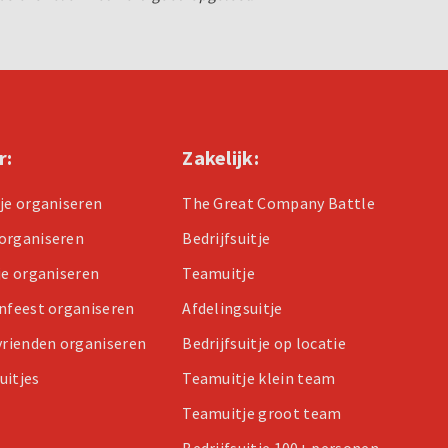
r:
Zakelijk:
tje organiseren
The Great Company Battle
organiseren
Bedrijfsuitje
je organiseren
Teamuitje
enfeest organiseren
Afdelingsuitje
 vrienden organiseren
Bedrijfsuitje op locatie
uitjes
Teamuitje klein team
Teamuitje groot team
Bedrijfsuitje 100+ personen