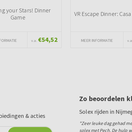
ng your Stars! Dinner
VR Escape Dinner: Casa
Game
€54,52
FORMATIE
MEER INFORMATIE
v.a.
v.a
Zo beoordelen k
Solex rijden in Nijm
biedingen & acties
"Zeer leuke dag gehad met
solex met Pech. De hulp w