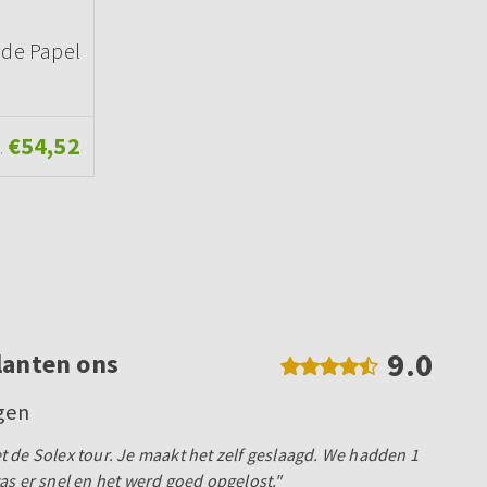
 de Papel
€54,52
.
9.0
lanten ons
egen
 de Solex tour. Je maakt het zelf geslaagd. We hadden 1
as er snel en het werd goed opgelost."