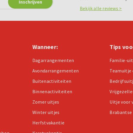
Bekijk alle reviews >
Wanneer:
Tips voo
Dagarrangementen
Familie-ui
Avondarrangementen
Teamuitje 
Buitenactiviteiten
Bedrijfsuit
Binnenactiviteiten
Vrijgezell
Zomer uitjes
Uitje voor
Winter uitjes
Brabantse 
Herfstvakantie
kshop
Kerstvakantie