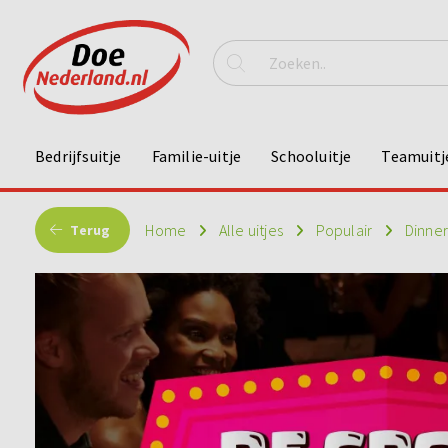
Bedrijfsuitje
Familie-uitje
Schooluitje
Teamuitj
Home
Alle uitjes
Populair
Dinne
Terug