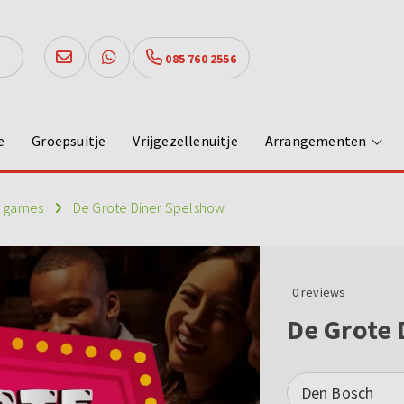
085 760 2556
e
Groepsuitje
Vrijgezellenuitje
Arrangementen
r games
De Grote Diner Spelshow
0
reviews
De Grote
Den Bosch