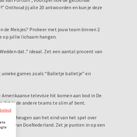
r!” Onthoud jij alle 20 antwoorden en kun je deze
gen de Meisjes? Probeer met jouw team binnen 2
e op jullie lichaam hangen.
Wedden dat..” ideaal. Zet een aantal procent van
og unieke games zoals “Balletje balletje” en
 Amerikaanse televisie hit komen aan bod in De
 dat je de andere teams te slim af bent.
ybeleid
s het geheugen aan het eind van het spel over
e te
, dé hit van DoeNederland. Zet je punten in op een
ng te
.