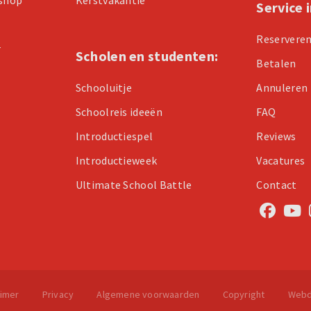
Service 
Reservere
r
Scholen en studenten:
Betalen
Schooluitje
Annuleren
Schoolreis ideeën
FAQ
Introductiespel
Reviews
Introductieweek
Vacatures
Ultimate School Battle
Contact
aimer
Privacy
Algemene voorwaarden
Copyright
Webd