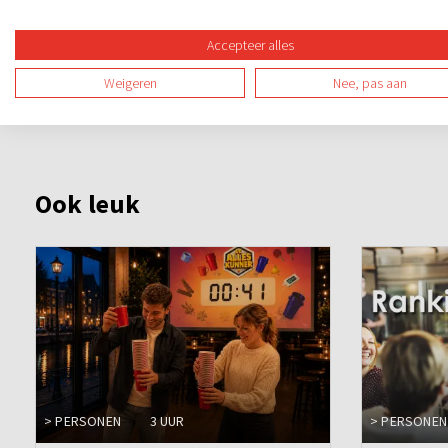
De Grote Spelshow is sensationeel en vraagt om snelheid, cr
Accepteer alles
dosis humor. Het spel wordt gespeelt tussen de gangen doo
winnende team!
Weigeren
Nee, pas aan
Ook leuk
> PERSONEN
3 UUR
> PERSONEN