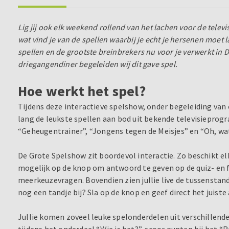
Lig jij ook elk weekend rollend van het lachen voor de televi
wat vind je van de spellen waarbij je echt je hersenen moet
spellen en de grootste breinbrekers nu voor je verwerkt in 
driegangendiner begeleiden wij dit gave spel.
Hoe werkt het spel?
Tijdens deze interactieve spelshow, onder begeleiding van
lang de leukste spellen aan bod uit bekende televisieprog
“Geheugentrainer”, “Jongens tegen de Meisjes” en “Oh, wat
De Grote Spelshow zit boordevol interactie. Zo beschikt el
mogelijk op de knop om antwoord te geven op de quiz- en fo
meerkeuzevragen. Bovendien zien jullie live de tussenstand
nog een tandje bij? Sla op de knop en geef direct het juist
Jullie komen zoveel leuke spelonderdelen uit verschillende
tijdens het onderdeel “Wie is het?”, scoor punten bij het “