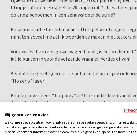
filmpjes aflopen en speel de 20 vragen uit “Oh, wat een jaa
ook nog benoemen in een zenuwslopende strijd?
En kennen jullie het hilarische letterspel van Jongens te
minuten zoveel mogelijk woorden te maken met letters di
Voor wie wel van een gokje wagen houdt, is het onderdeel “
jullie punten in voor de volgende vraag en verlies of win!
Alsof dit nog niet genoeg is, spelen jullie in de quiz ook n
“Hoger of lager”.
Kende je overigens “Jeopardy” al? Ook onderdelen van deze
Grote Spelshow: kies je thema en het aantal punten en zorg
Privac
Wij gebruiken cookies
Afsluiten doen jullie met de “Geheugentrainer”: hoe goed i
We kunnen deze plaatsen voor analyse van onze bezoekersgegevens, om onze websit
iets wat je aan het begin hebt gezien? en de “Paardenrace”
verbeteren, gepersonaliseerde inhoud te tonen en om u een geweldige website-ervari
paard en schreeuw deze naar de overwinning.
bieden. Voor meer informatie over de cookies die we gebruiken opent u de instellingen