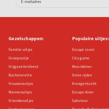
Gezelschappen:
Populaire uitjes:
Familie-uitjes
Escape room
Groepsuitje
City game
Vrijgezellenfeest
Moorddiner
Bachelorette
Solex rijden
Vrouwenuitjes
Kroegentocht
Mannenuitjes
Escape diner
Vriendenuitjes
Saboteur
Grote groepen
Bossche Bollen wor