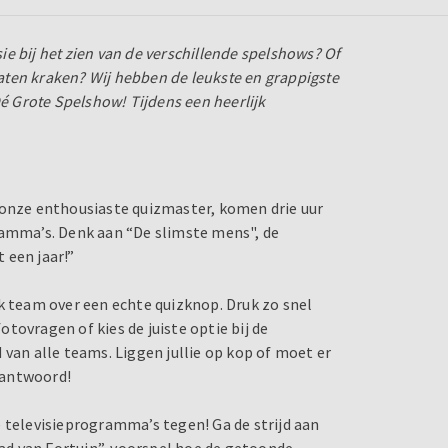
sie bij het zien van de verschillende spelshows? Of
 laten kraken? Wij hebben de leukste en grappigste
Dé Grote Spelshow! Tijdens een heerlijk
 onze enthousiaste quizmaster, komen drie uur
ramma’s. Denk aan “De slimste mens", de
 een jaar!”
k team over een echte quizknop. Druk zo snel
tovragen of kies de juiste optie bij de
 van alle teams. Liggen jullie op kop of moet er
e antwoord!
 televisieprogramma’s tegen! Ga de strijd aan
Rad van Fortuin”, voorspel hoe de getoonde