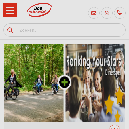
085
760
2556