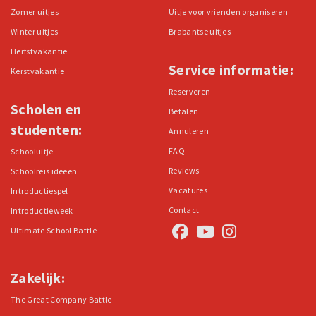
Zomer uitjes
Uitje voor vrienden organiseren
Winter uitjes
Brabantse uitjes
Herfstvakantie
Service informatie:
Kerstvakantie
Reserveren
Scholen en
Betalen
studenten:
Annuleren
FAQ
Schooluitje
Reviews
Schoolreis ideeën
Vacatures
Introductiespel
Contact
Introductieweek
Ultimate School Battle
Zakelijk:
The Great Company Battle