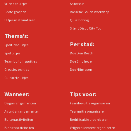
Vriendenuitjes
Saboteur
Grote groepen
Bossche Bollen workshop
Uitjes met kinderen
Quiz Boxing
Silent Disco City Tour
Thema’s:
Per stad:
Sportieve uitjes
Spel uitjes
Doe Den Bosch
Teambuildingsuitjes
Doe Eindhoven
Creatieve uitjes
Doe Nijmegen
Culturele uitjes
Wanneer:
Tips voor:
Dagarrangementen
Familie-uitje organiseren
Avondarrangementen
Teamuitje organiseren
Buitenactiviteiten
Bedrijfsuitje organiseren
Binnenactiviteiten
Vrijgezellenfeest organiseren