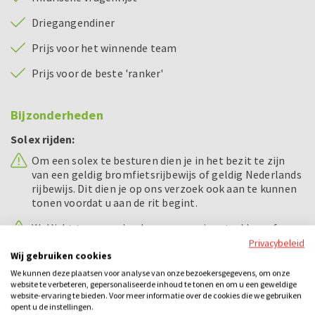
Driegangendiner
Prijs voor het winnende team
Prijs voor de beste 'ranker'
Bijzonderheden
Solex rijden:
Om een solex te besturen dien je in het bezit te zijn
van een geldig bromfietsrijbewijs of geldig Nederlands
rijbewijs. Dit dien je op ons verzoek ook aan te kunnen
tonen voordat u aan de rit begint.
Wellicht ten overvloede, maar een ingetrokken of
verlopen rijbewijs wordt door ons niet gezien als een
Privacybeleid
geldig rijbewijs.
Wij gebruiken cookies
We kunnen deze plaatsen voor analyse van onze bezoekersgegevens, om onze
Alcohol en verkeer gaan niet samen.
website te verbeteren, gepersonaliseerde inhoud te tonen en om u een geweldige
website-ervaring te bieden. Voor meer informatie over de cookies die we gebruiken
opent u de instellingen.