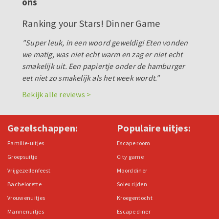
ons
Ranking your Stars! Dinner Game
"Super leuk, in een woord geweldig! Eten vonden
we matig, was niet echt warm en zag er niet echt
smakelijk uit. Een papiertje onder de hamburger
eet niet zo smakelijk als het week wordt."
Bekijk alle reviews >
Gezelschappen:
Populaire uitjes:
Familie-uitjes
Escape room
Groepsuitje
City game
Vrijgezellenfeest
Moorddiner
Bachelorette
Solex rijden
Vrouwenuitjes
Kroegentocht
Mannenuitjes
Escape diner