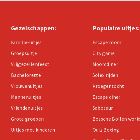
Gezelschappen:
Populaire uitjes:
Familie-uitjes
Escape room
Groepsuitje
City game
Vrijgezellenfeest
Moorddiner
Bachelorette
Solex rijden
Vrouwenuitjes
Kroegentocht
Mannenuitjes
Escape diner
Vriendenuitjes
Saboteur
Grote groepen
Bossche Bollen wor
Uitjes met kinderen
Quiz Boxing