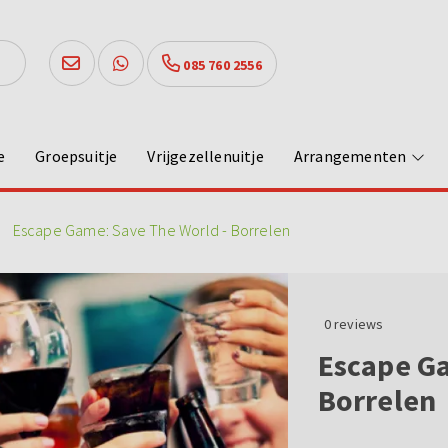
085 760 2556
e
Groepsuitje
Vrijgezellenuitje
Arrangementen
Escape Game: Save The World - Borrelen
0
reviews
Escape Ga
Borrelen