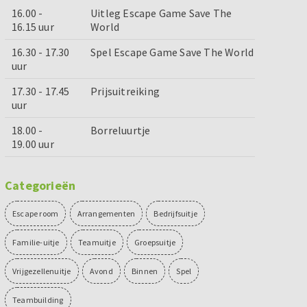
16.00 -
Uitleg Escape Game Save The
16.15 uur
World
16.30 - 17.30
Spel Escape Game Save The World
uur
17.30 - 17.45
Prijsuitreiking
uur
18.00 -
Borreluurtje
19.00 uur
Categorieën
Escape room
Arrangementen
Bedrijfsuitje
Familie-uitje
Teamuitje
Groepsuitje
Vrijgezellenuitje
Avond
Binnen
Spel
Teambuilding