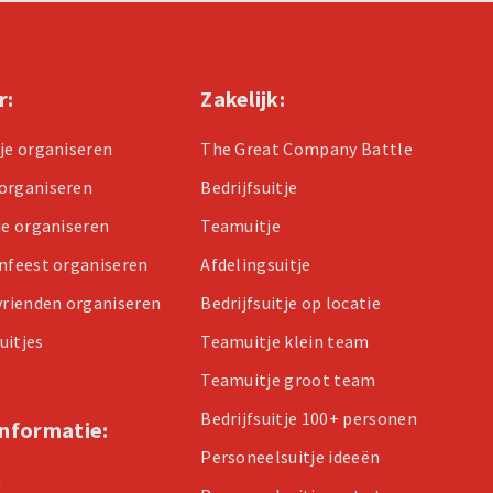
r:
Zakelijk:
tje organiseren
The Great Company Battle
organiseren
Bedrijfsuitje
je organiseren
Teamuitje
enfeest organiseren
Afdelingsuitje
 vrienden organiseren
Bedrijfsuitje op locatie
uitjes
Teamuitje klein team
Teamuitje groot team
Bedrijfsuitje 100+ personen
informatie:
Personeelsuitje ideeën
n