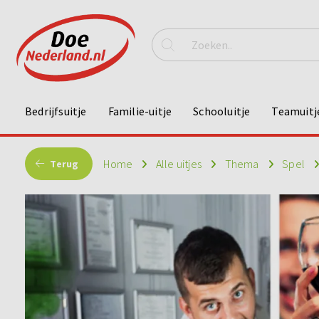
Bedrijfsuitje
Familie-uitje
Schooluitje
Teamuitj
Home
Alle uitjes
Thema
Spel
Terug