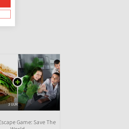
3 UUR
 Escape Game: Save The
World