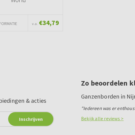
€34,79
FORMATIE
v.a.
Zo beoordelen k
Ganzenborden in Ni
biedingen & acties
"Iedereen was er enthousia
Bekijk alle reviews >