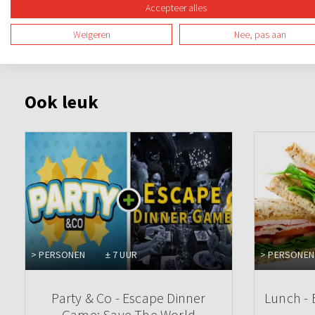
Accepteer alles
Weigeren
Nee, pas aan
Ook leuk
> PERSONEN
± 7 UUR
> PERSONEN
Party & Co - Escape Dinner
Lunch -
Game: Save The World