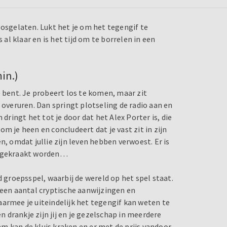
losgelaten. Lukt het je om het tegengif te
l klaar en is het tijd om te borrelen in een
in.)
e bent. Je probeert los te komen, maar zit
 overuren. Dan springt plotseling de radio aan en
ingt het tot je door dat het Alex Porter is, die
m je heen en concludeert dat je vast zit in zijn
ten, omdat jullie zijn leven hebben verwoest. Er is
is gekraakt worden…
groepsspel, waarbij de wereld op het spel staat.
 een aantal cryptische aanwijzingen en
aarmee je uiteindelijk het tegengif kan weten te
drankje zijn jij en je gezelschap in meerdere
m kan de kluis kraken en er met de prijs vandoor