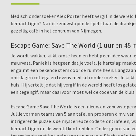
Medisch onderzoeker Alex Porter heeft vergif in de wereld 
bemachtigen? Na dit zenuwslopende spel staan de drankjes a
gezellig café in het centrum van Nijmegen.
Escape Game: Save The World (1 uur en 45 m
Je wordt wakker, kijkt om je heen en hebt geen idee waar j
muurvast. Paniek is hetgeen dat je voelt, je hartslag maakt
er galmt een bekende stem door de ruimte heen. Langzaam dr
ontslagen collega en tevens medisch onderzoeker. Je kijkt o
huis. Hij vertelt je dat hij vergif in de wereld heeft losgela
een tegengif, maar daarvoor moet wel de code van de klu
Escape Game Save The World is een nieuw en zenuwslopend 
Jullie vormen teams van 5 aan tafel en proberen d.m.v. van
intrigerende puzzels de mysterieuze code te ontrafelen, w
bemachtigen en de wereld kunt redden. Onder genot van een 
teams bezig met het oplossen van puzzels. Slechts één tea