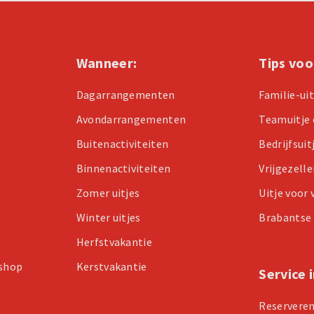
Wanneer:
Tips voo
Dagarrangementen
Familie-ui
Avondarrangementen
Teamuitje 
Buitenactiviteiten
Bedrijfsuit
Binnenactiviteiten
Vrijgezell
Zomer uitjes
Uitje voor
Winter uitjes
Brabantse 
Herfstvakantie
kshop
Kerstvakantie
Service 
Reservere