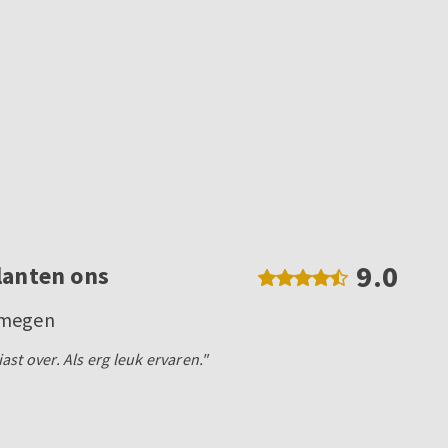
9.0
lanten ons
jmegen
st over. Als erg leuk ervaren."