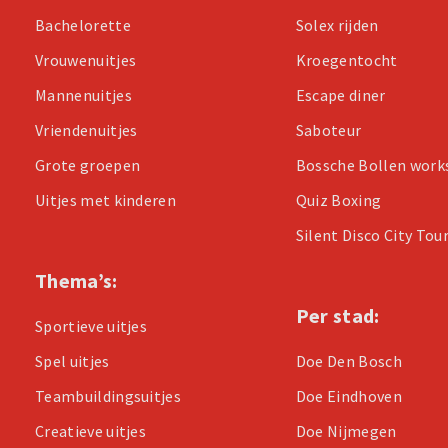
Bachelorette
Solex rijden
Vrouwenuitjes
Kroegentocht
Mannenuitjes
Escape diner
Vriendenuitjes
Saboteur
Grote groepen
Bossche Bollen wor
Uitjes met kinderen
Quiz Boxing
Silent Disco City Tou
Thema’s:
Per stad:
Sportieve uitjes
Spel uitjes
Doe Den Bosch
Teambuildingsuitjes
Doe Eindhoven
Creatieve uitjes
Doe Nijmegen