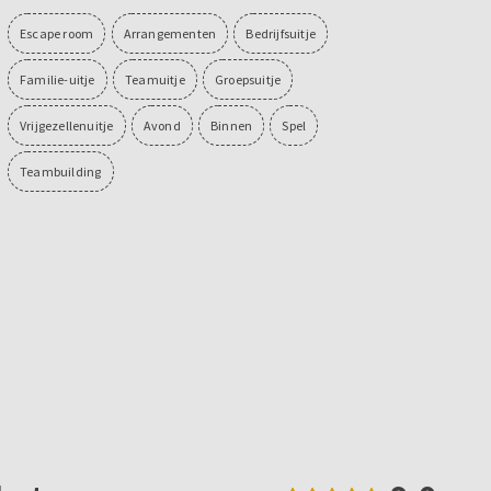
Escape room
Arrangementen
Bedrijfsuitje
Familie-uitje
Teamuitje
Groepsuitje
Vrijgezellenuitje
Avond
Binnen
Spel
Teambuilding