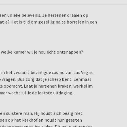
een unieke belevenis. Je hersenen draaien op
atie? Het is tijd om gezellig na te borrelen in een
 welke kamer wil je nou écht ontsnappen?
 in het zwaarst beveiligde casino van Las Vegas.
e vragen. Dus zorg dat je scherp bent. Eenmaal
ke opdracht. Laat je hersenen kraken, werk slim
aar wacht jullie de laatste uitdaging...
en duistere man. Hij houdt zich bezig met
nsen op het kerkhof en houdt hun geesten
deze geesten te bevrijden. Dit zal niet zonder