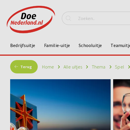
Bedrijfsuitje
Familie-uitje
Schooluitje
Teamuitj
Home
Alle uitjes
Thema
Spel
Terug