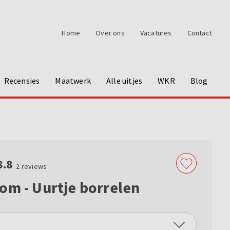
Home
Over ons
Vacatures
Contact
Recensies
Maatwerk
Alle uitjes
WKR
Blog
8.8
2
reviews
om - Uurtje borrelen