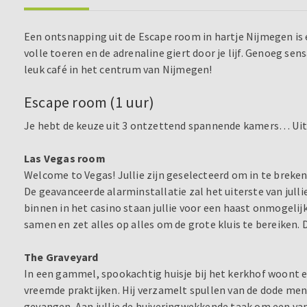
Een ontsnapping uit de Escape room in hartje Nijmegen is 
volle toeren en de adrenaline giert door je lijf. Genoeg sens
leuk café in het centrum van Nijmegen!
Escape room (1 uur)
Je hebt de keuze uit 3 ontzettend spannende kamers… Uit
Las Vegas room
Welcome to Vegas! Jullie zijn geselecteerd om in te breken
De geavanceerde alarminstallatie zal het uiterste van julli
binnen in het casino staan jullie voor een haast onmogelij
samen en zet alles op alles om de grote kluis te bereiken. D
The Graveyard
In een gammel, spookachtig huisje bij het kerkhof woont e
vreemde praktijken. Hij verzamelt spullen van de dode me
gevangen. Aan jullie de huiveringwekkende taak om een van 