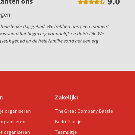
9.0
lanten ons
egen
en hele leuke dag gehad. We hebben ons geen moment
as vanaf het begin erg vriendelijk en duidelijk. We
leuk gehad en de hele familie vond het een erg
r:
Zakelijk:
tje organiseren
The Great Company Battle
organiseren
Bedrijfsuitje
je organiseren
Teamuitje