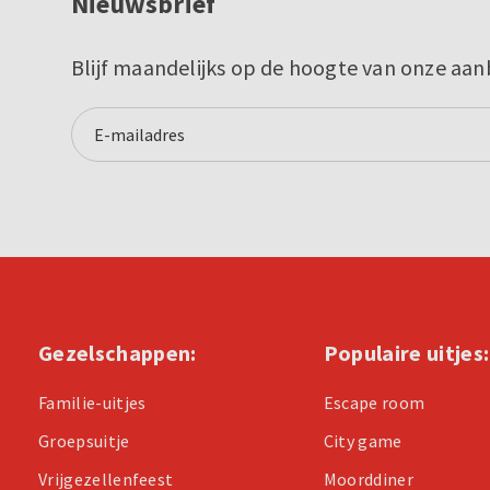
Nieuwsbrief
Blijf maandelijks op de hoogte van onze aan
Gezelschappen:
Populaire uitjes:
Familie-uitjes
Escape room
Groepsuitje
City game
Vrijgezellenfeest
Moorddiner