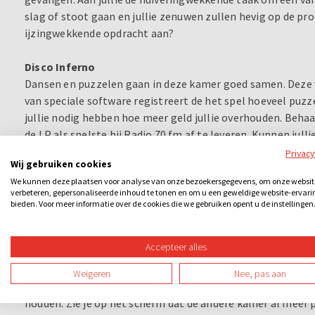
slag of stoot gaan en jullie zenuwen zullen hevig op de pro
ijzingwekkende opdracht aan?
Disco Inferno
Dansen en puzzelen gaan in deze kamer goed samen. Deze v
van speciale software registreert de het spel hoeveel puzz
jullie nodig hebben hoe meer geld jullie overhouden. Behaa
de LP als snelste bij Radio 70 fm af te leveren. Kunnen jullie
op de muziek? Let op: dit is dezelfde kamer als the battle 
Privac
Wij gebruiken cookies
anders.
We kunnen deze plaatsen voor analyse van onze bezoekersgegevens, om onze websit
verbeteren, gepersonaliseerde inhoud te tonen en om u een geweldige website-ervari
Escape Room The Battle
bieden. Voor meer informatie over de cookies die we gebruiken opent u de instellingen
Zorg dat je sneller uit de kamer ontsnapt dan je tegenstan
die manier win je The Battle!
Accepteer alles
Ga met je vrienden de strijd aan in twee identieke escape r
Weigeren
Nee, pas aan
teams worden opgedeeld. Door middel van het scherm kun j
houden. Zie je op het scherm dat de andere kamer al meer 