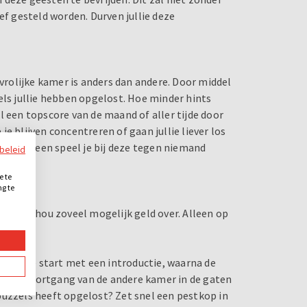
ef gesteld worden. Durven jullie deze
rolijke kamer is anders dan andere. Door middel
els jullie hebben opgelost. Hoe minder hints
l een topscore van de maand of aller tijde door
 je blijven concentreren of gaan jullie liever los
room alleen speel je bij deze tegen niemand
ybeleid
e te
ng te
.
ders en hou zoveel mogelijk geld over. Alleen op
ooms. Je start met een introductie, waarna de
e de voortgang van de andere kamer in de gaten
puzzels heeft opgelost? Zet snel een pestkop in