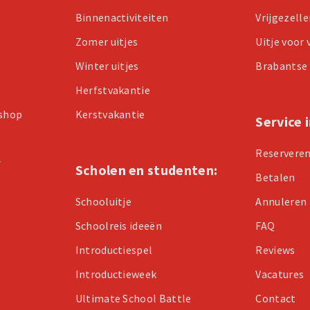
Binnenactiviteiten
Vrijgezell
Zomer uitjes
Uitje voor
Winter uitjes
Brabantse 
Herfstvakantie
kshop
Kerstvakantie
Service 
Reservere
r
Scholen en studenten:
Betalen
Schooluitje
Annuleren
Schoolreis ideeën
FAQ
Introductiespel
Reviews
Introductieweek
Vacatures
Ultimate School Battle
Contact