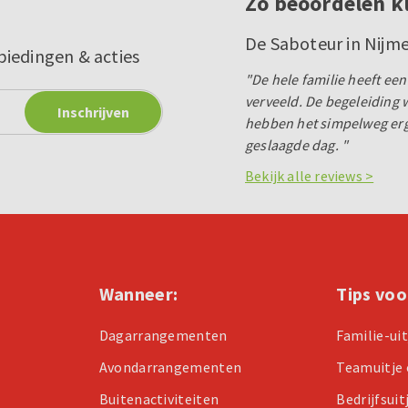
Zo beoordelen k
De Saboteur in Nijm
biedingen & acties
"De hele familie heeft e
verveeld. De begeleiding w
hebben het simpelweg erg 
geslaagde dag. "
Bekijk alle reviews >
Wanneer:
Tips voo
Dagarrangementen
Familie-ui
Avondarrangementen
Teamuitje 
Buitenactiviteiten
Bedrijfsuit