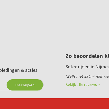
Zo beoordelen k
Solex rijden in Nijm
biedingen & acties
"Zelfs met wat minder weer
Bekijk alle reviews >