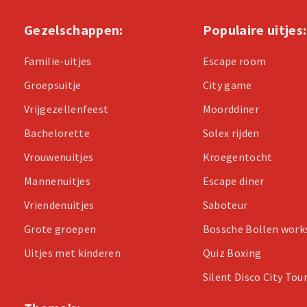
Gezelschappen:
Populaire uitjes:
Familie-uitjes
Escape room
Groepsuitje
City game
Vrijgezellenfeest
Moorddiner
Bachelorette
Solex rijden
Vrouwenuitjes
Kroegentocht
Mannenuitjes
Escape diner
Vriendenuitjes
Saboteur
Grote groepen
Bossche Bollen wor
Uitjes met kinderen
Quiz Boxing
Silent Disco City Tou