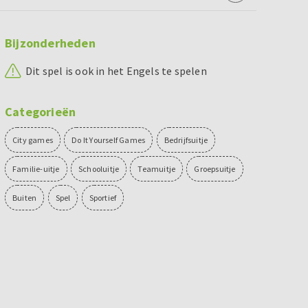
Bijzonderheden
Dit spel is ook in het Engels te spelen
Categorieën
City games
Do It Yourself Games
Bedrijfsuitje
Familie-uitje
Schooluitje
Teamuitje
Groepsuitje
Buiten
Spel
Sportief