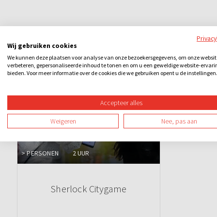
Privac
Ook leuk
Wij gebruiken cookies
We kunnen deze plaatsen voor analyse van onze bezoekersgegevens, om onze websit
verbeteren, gepersonaliseerde inhoud te tonen en om u een geweldige website-ervari
bieden. Voor meer informatie over de cookies die we gebruiken opent u de instellingen
Accepteer alles
Weigeren
Nee, pas aan
> PERSONEN
2 UUR
Sherlock Citygame