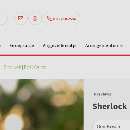
085 760 2556
e
Groepsuitje
Vrijgezellenuitje
Arrangementen
Sherlock | Do It Yourself
0
reviews
Sherlock |
Den Bosch