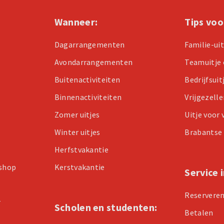
Wanneer:
Tips voo
Dagarrangementen
Familie-ui
Avondarrangementen
Teamuitje 
Buitenactiviteiten
Bedrijfsuit
Binnenactiviteiten
Vrijgezell
Zomer uitjes
Uitje voor
Winter uitjes
Brabantse 
Herfstvakantie
kshop
Kerstvakantie
Service 
Reservere
r
Scholen en studenten:
Betalen