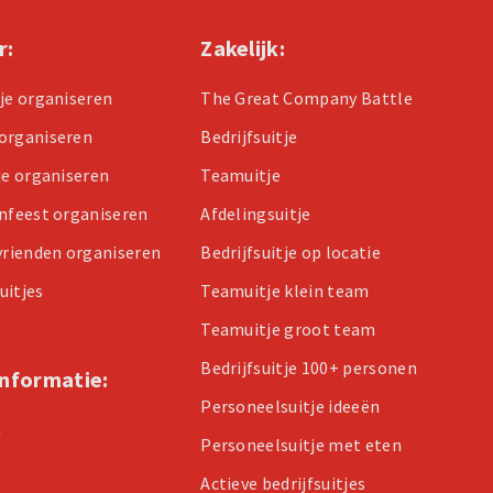
r:
Zakelijk:
tje organiseren
The Great Company Battle
organiseren
Bedrijfsuitje
je organiseren
Teamuitje
enfeest organiseren
Afdelingsuitje
 vrienden organiseren
Bedrijfsuitje op locatie
uitjes
Teamuitje klein team
Teamuitje groot team
Bedrijfsuitje 100+ personen
informatie:
Personeelsuitje ideeën
n
Personeelsuitje met eten
Actieve bedrijfsuitjes