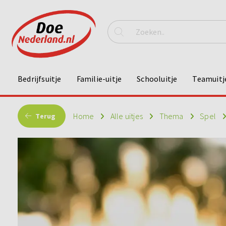
Bedrijfsuitje
Familie-uitje
Schooluitje
Teamuitj
Home
Alle uitjes
Thema
Spel
Terug