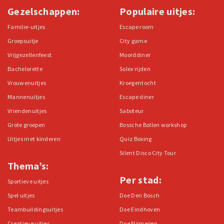
Gezelschappen:
Populaire uitjes:
Familie-uitjes
Escape room
Groepsuitje
City game
Vrijgezellenfeest
Moorddiner
Bachelorette
Solex rijden
Vrouwenuitjes
Kroegentocht
Mannenuitjes
Escape diner
Vriendenuitjes
Saboteur
Grote groepen
Bossche Bollen workshop
Uitjes met kinderen
Quiz Boxing
Silent Disco City Tour
Thema’s:
Per stad:
Sportieve uitjes
Spel uitjes
Doe Den Bosch
Teambuildingsuitjes
Doe Eindhoven
Creatieve uitjes
Doe Nijmegen