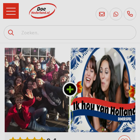
085
760
2556