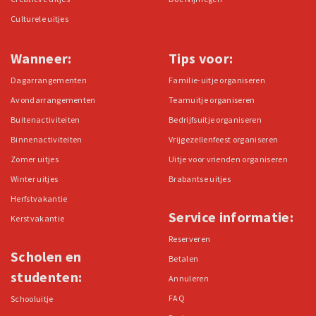
Culturele uitjes
Wanneer:
Tips voor:
Dagarrangementen
Familie-uitje organiseren
Avondarrangementen
Teamuitje organiseren
Buitenactiviteiten
Bedrijfsuitje organiseren
Binnenactiviteiten
Vrijgezellenfeest organiseren
Zomer uitjes
Uitje voor vrienden organiseren
Winter uitjes
Brabantse uitjes
Herfstvakantie
Service informatie:
Kerstvakantie
Reserveren
Scholen en
Betalen
studenten:
Annuleren
FAQ
Schooluitje