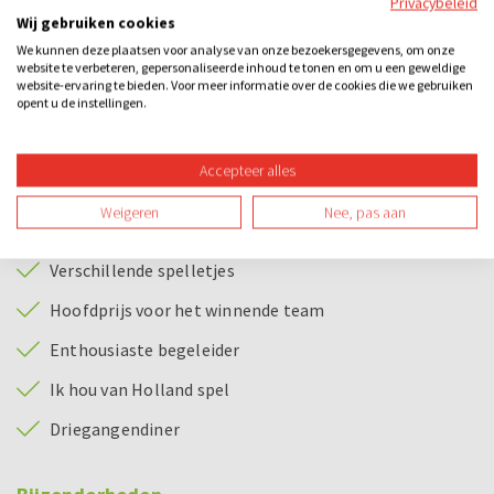
Privacybeleid
om Ik hou van Holland tijdens het diner te spelen dan duurt
Wij gebruiken cookies
het ongeveer 3 uur in totaal.
We kunnen deze plaatsen voor analyse van onze bezoekersgegevens, om onze
website te verbeteren, gepersonaliseerde inhoud te tonen en om u een geweldige
Bij dit uitje inbegrepen
website-ervaring te bieden. Voor meer informatie over de cookies die we gebruiken
opent u de instellingen.
Begeleiding naar de cafés en tijdens de spellen
Bezoek aan 3 cafés
Accepteer alles
3 consumpties p.p. (in ieder café 1 consumptie: bier, fris
Weigeren
Nee, pas aan
of wijn)
Verschillende spelletjes
Hoofdprijs voor het winnende team
Enthousiaste begeleider
Ik hou van Holland spel
Driegangendiner