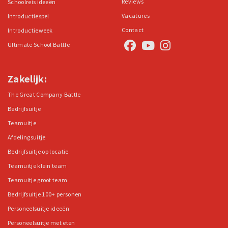
Reviews
Schoolreis ideeën
Vacatures
Introductiespel
Contact
Introductieweek
Ultimate School Battle
Zakelijk:
The Great Company Battle
Bedrijfsuitje
Teamuitje
Afdelingsuitje
Bedrijfsuitje op locatie
Teamuitje klein team
Teamuitje groot team
Bedrijfsuitje 100+ personen
Personeelsuitje ideeën
Personeelsuitje met eten