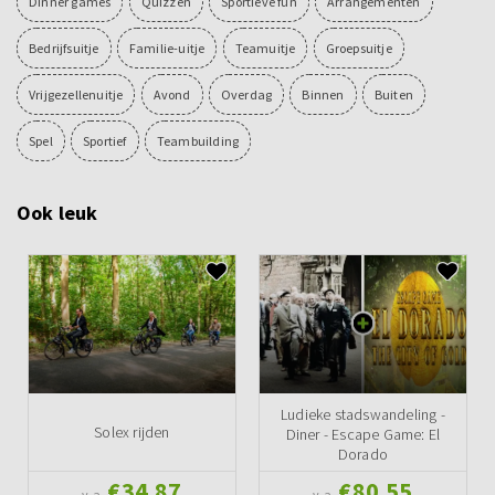
Dinner games
Quizzen
Sportieve fun
Arrangementen
Bedrijfsuitje
Familie-uitje
Teamuitje
Groepsuitje
Vrijgezellenuitje
Avond
Overdag
Binnen
Buiten
Spel
Sportief
Teambuilding
Ook leuk
Ludieke stadswandeling -
Solex rijden
Diner - Escape Game: El
Dorado
€34,87
€80,55
v.a.
v.a.