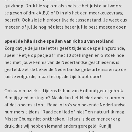
quizknop. Druk hierop om als snelste het juiste antwoord
te geven of druk A,B,C of D in als het een meerkeuzevraag
betreft. Ook zie je hierdoor live de tussenstand. Je weet dus
meteen of jullie nog nét iets beter jullie best moeten doen!
Speel de hilarische spellen van Ik hou van Holland
Zorg dat je de juiste letter geeft tijdens de spellingsronde,
speel “Petje op petje af” met 10 stellingen en ontdek hoe
het met jouw kennis van de Nederlandse geschiedenis is
gesteld. Zet de bekende Nederlandse gebeurtenissen op de
juiste volgorde, maar let op: de tijd loopt door!
Ook aan muziek is tijdens Ik hou van Holland geen gebrek.
Ben jij goed in zingen? Maak dan het Nederlandse nummer
af dat opeens stopt. Raad intro’s van bekende Nederlandse
nummers tijdens “Raad een lied of niet” en natuurlijk mag
Mister Chung niet ontbreken. Helaas is deze meneer erg
druk, dus wij hebben iemand anders geregeld. Kun jij