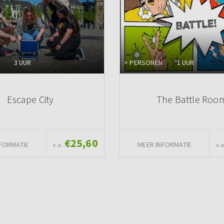
3 UUR
> PERSONEN
1 UUR
Escape City
The Battle Roo
€25,60
FORMATIE
MEER INFORMATIE
v.a.
v.a