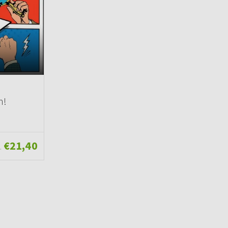
m!
€21,40
.