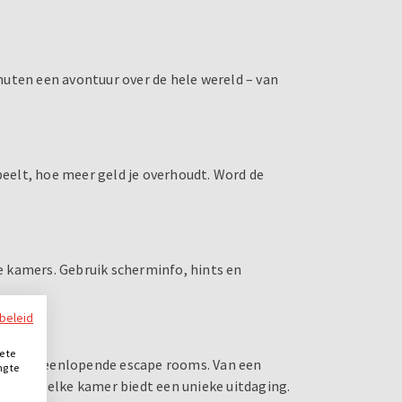
uten een avontuur over de hele wereld – van
speelt, hoe meer geld je overhoudt. Word de
ke kamers. Gebruik scherminfo, hints en
ybeleid
e te
 vier uiteenlopende escape rooms. Van een
ng te
.
lrace: elke kamer biedt een unieke uitdaging.