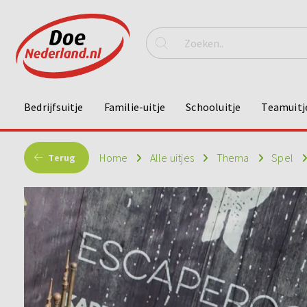
Bedrijfsuitje
Familie-uitje
Schooluitje
Teamuitj
Home
Alle uitjes
Thema
Spel
Terug