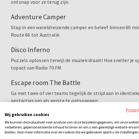
ontsnap voor ze terug zijn.
Adventure Camper
Stap in een wereldreizende camper en beleef binnen 60 min
Route 66 tot Australië.
Disco Inferno
Puzzels oplossen terwijl de muziek draait! Hoe sneller je 
topact van Radio 70 FM.
Escape room The Battle
Ga met twee of vier teams tegelijk de strijd aan in identie
pestacties om als eerste te ontsnappen.
Privac
Escape rooms Nijmegen
Wij gebruiken cookies
We kunnen deze plaatsen voor analyse van onze bezoekersgegevens, om onze websit
In
Nijmegen
beleef je spanning, mysterie en competitie in
verbeteren, gepersonaliseerde inhoud te tonen en om u een geweldige website-ervari
bieden. Voor meer informatie over de cookies die we gebruiken opent u de instellingen
casino-inbraak tot een spookkerkhof of een dansende puzze