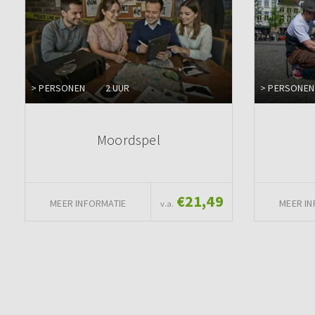
> PERSONEN
2 UUR
> PERSONEN
Moordspel
€21,49
MEER INFORMATIE
MEER IN
v.a.