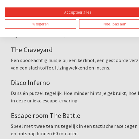
Ideaal voor kleine teams of een competitief teamuitje e
Accepteer alles
Las Vegas
Weigeren
Nee, pas aan
Breek in bij het zwaarst beveiligde casino van Las Vegas. W
afgaat. Geschikt vanaf 2 personen.
The Graveyard
Een spookachtig huisje bij een kerkhof, een gestoorde verza
van een slachtoffer. IJzingwekkend en intens.
Disco Inferno
Dans én puzzel tegelijk. Hoe minder hints je gebruikt, hoe h
in deze unieke escape-ervaring.
Escape room The Battle
Speel met twee teams tegelijk in een tactische race tegen 
en ontsnap binnen 60 minuten.