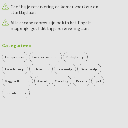
Geef bij je reservering de kamer voorkeur en
starttijd aan
Alle escape rooms zijn ook in het Engels
mogelijk, geef dit bij je reservering aan.
Categorieën
Escape room
Losse activiteiten
Bedrijfsuitje
Familie-uitje
Schooluitje
Teamuitje
Groepsuitje
Vrijgezellenuitje
Avond
Overdag
Binnen
Spel
Teambuilding