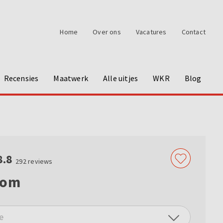
Home
Over ons
Vacatures
Contact
Recensies
Maatwerk
Alle uitjes
WKR
Blog
8.8
292
reviews
oom
e