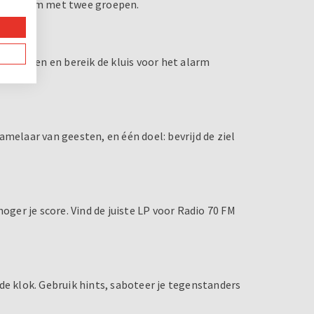
scape room met twee groepen.
erk samen en bereik de kluis voor het alarm
melaar van geesten, en één doel: bevrijd de ziel
oger je score. Vind de juiste LP voor Radio 70 FM
de klok. Gebruik hints, saboteer je tegenstanders