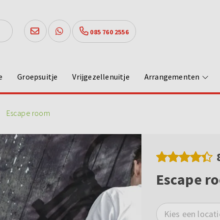
085 760 2556
e
Groepsuitje
Vrijgezellenuitje
Arrangementen
Escape room
Escape r
Kies een locati