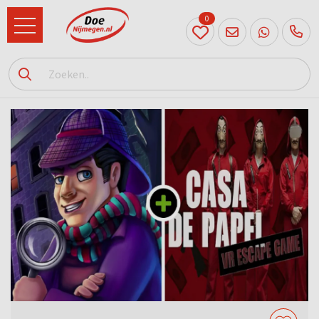
0
024
204
20 31