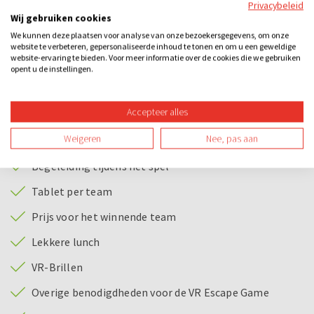
Privacybeleid
Wij gebruiken cookies
Dit spannende en uitdagende spel speelt zich af in de
We kunnen deze plaatsen voor analyse van onze bezoekersgegevens, om onze
virtuele wereld en in de ruimte om jullie heen, een
website te verbeteren, gepersonaliseerde inhoud te tonen en om u een geweldige
website-ervaring te bieden. Voor meer informatie over de cookies die we gebruiken
combinatie tussen een Escape room en een VR game. Per
opent u de instellingen.
team heeft telkens één deelnemer een VR bril op, terwijl de
rest van de deelnemers in real life helpt bij het kraken van
Accepteer alles
de codes.
Bij dit uitje inbegrepen
Weigeren
Nee, pas aan
Begeleiding tijdens het spel
Tablet per team
Prijs voor het winnende team
Lekkere lunch
VR-Brillen
Overige benodigdheden voor de VR Escape Game