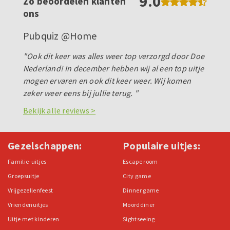
9.0
Zo beoordelen klanten
ons
Pubquiz @Home
"Ook dit keer was alles weer top verzorgd door Doe
Nederland! In december hebben wij al een top uitje
mogen ervaren en ook dit keer weer. Wij komen
zeker weer eens bij jullie terug. "
Bekijk alle reviews >
Gezelschappen:
Populaire uitjes:
Familie-uitjes
Escape room
Groepsuitje
City game
Vrijgezellenfeest
Dinner game
Vriendenuitjes
Moorddiner
Uitje met kinderen
Sightseeing