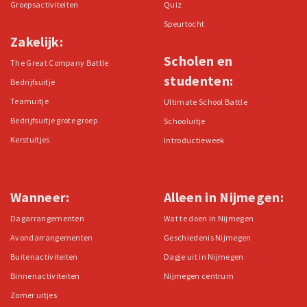
Groepsactiviteiten
Quiz
Speurtocht
Zakelijk:
Scholen en
The Great Company Battle
studenten:
Bedrijfsuitje
Teamuitje
Ultimate School Battle
Bedrijfsuitje grote groep
Schooluitje
Kerstuitjes
Introductieweek
Wanneer:
Alleen in Nijmegen:
Dagarrangementen
Wat te doen in Nijmegen
Avondarrangementen
Geschiedenis Nijmegen
Buitenactiviteiten
Dagje uit in Nijmegen
Binnenactiviteiten
Nijmegen centrum
Zomer uitjes