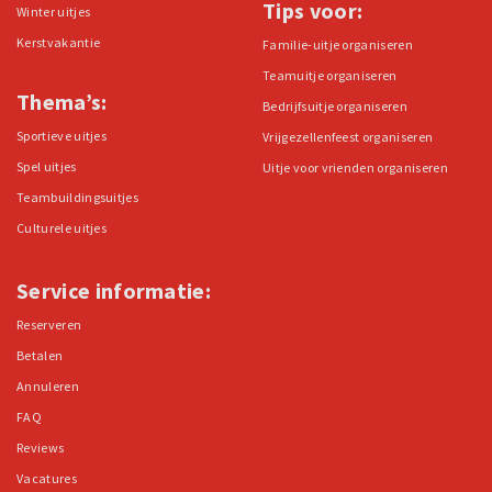
Tips voor:
Winter uitjes
Kerstvakantie
Familie-uitje organiseren
Teamuitje organiseren
Thema’s:
Bedrijfsuitje organiseren
Sportieve uitjes
Vrijgezellenfeest organiseren
Spel uitjes
Uitje voor vrienden organiseren
Teambuildingsuitjes
Culturele uitjes
Service informatie:
Reserveren
Betalen
Annuleren
FAQ
Reviews
Vacatures