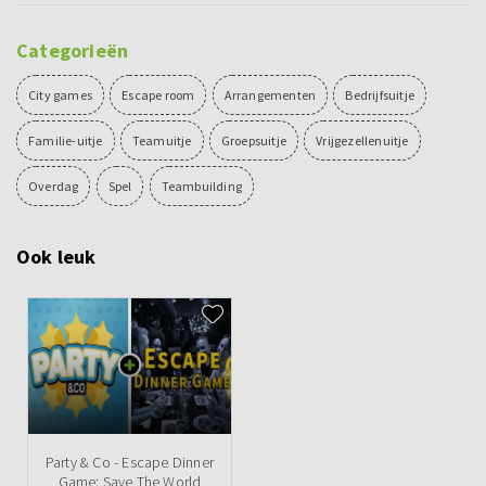
Categorieën
City games
Escape room
Arrangementen
Bedrijfsuitje
Familie-uitje
Teamuitje
Groepsuitje
Vrijgezellenuitje
Overdag
Spel
Teambuilding
Ook leuk
Party & Co - Escape Dinner
Game: Save The World